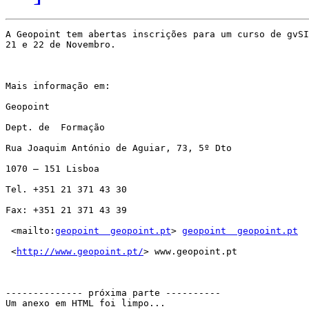
A Geopoint tem abertas inscrições para um curso de gvSI
21 e 22 de Novembro.

Mais informação em:

Geopoint

Dept. de  Formação

Rua Joaquim António de Aguiar, 73, 5º Dto

1070 – 151 Lisboa

Tel. +351 21 371 43 30

Fax: +351 21 371 43 39

 <mailto:
geopoint  geopoint.pt
> 
geopoint  geopoint.pt
 <
http://www.geopoint.pt/
> www.geopoint.pt

-------------- próxima parte ----------

Um anexo em HTML foi limpo...
