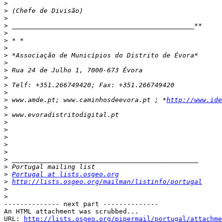
>
>
>
>
>
>
>
>
>
>
>
>
>
>
 www.amde.pt; www.caminhosdeevora.pt ; *
http://www.ide
>
>
>
>
>
>
>
>
>
>
Portugal at lists.osgeo.org
>
http://lists.osgeo.org/mailman/listinfo/portugal
>
>
-------------- next part --------------

An HTML attachment was scrubbed...

URL: 
http://lists.osgeo.org/pipermail/portugal/attachme