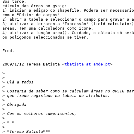
Boa tarde,

cálculo das áreas no gvsig:

1) iniciar a edição do shapefile. Poderá ser necessário
com o "Editor de campos".

2) abrir a tabela e seleccionar o campo para gravar a á
3) utilizar a ferramenta "Expressão" (field calculator)
áreas. Tem uma calculadora como ícone.

4) utilizar a função area(). Cuidado, o cálculo só será
os polígonos seleccionados se tiver.

Fred.

2009/1/12 Teresa Batista <
tbatista at amde.pt
>

>
>
>
>
>
>
>
>
>
>
>
>
>
>