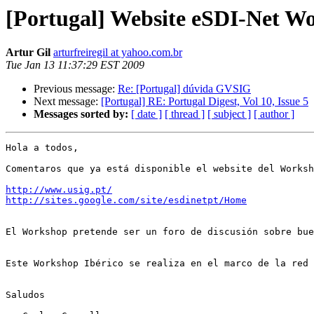
[Portugal] Website eSDI-Net Wo
Artur Gil
arturfreiregil at yahoo.com.br
Tue Jan 13 11:37:29 EST 2009
Previous message:
Re: [Portugal] dúvida GVSIG
Next message:
[Portugal] RE: Portugal Digest, Vol 10, Issue 5
Messages sorted by:
[ date ]
[ thread ]
[ subject ]
[ author ]
Hola a todos,

Comentaros que ya está disponible el website del Worksh
http://www.usig.pt/
http://sites.google.com/site/esdinetpt/Home
El Workshop pretende ser un foro de discusión sobre bue
Este Workshop Ibérico se realiza en el marco de la red
Saludos
