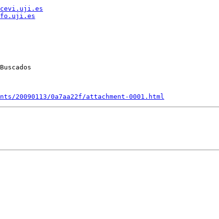
cevi.uji.es
fo.uji.es
nts/20090113/0a7aa22f/attachment-0001.html