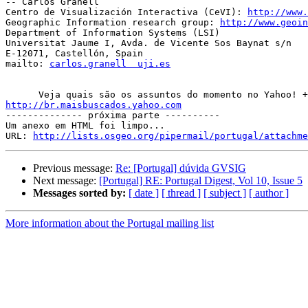
-- Carlos Granell

Centro de Visualización Interactiva (CeVI): 
http://www.
Geographic Information research group: 
http://www.geoin
Department of Information Systems (LSI)

Universitat Jaume I, Avda. de Vicente Sos Baynat s/n

E-12071, Castellón, Spain

mailto: 
carlos.granell  uji.es
http://br.maisbuscados.yahoo.com

-------------- próxima parte ----------

Um anexo em HTML foi limpo...

URL: 
http://lists.osgeo.org/pipermail/portugal/attachme
Previous message:
Re: [Portugal] dúvida GVSIG
Next message:
[Portugal] RE: Portugal Digest, Vol 10, Issue 5
Messages sorted by:
[ date ]
[ thread ]
[ subject ]
[ author ]
More information about the Portugal mailing list