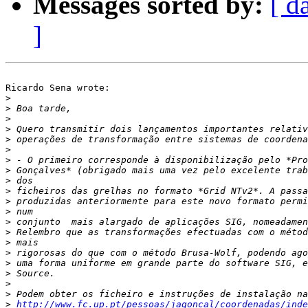
Messages sorted by:
[ d
]
Ricardo Sena wrote:

>
>
>
>
>
>
>
>
>
>
>
>
>
>
>
>
>
>
>
>
>
http://www.fc.up.pt/pessoas/jagoncal/coordenadas/inde