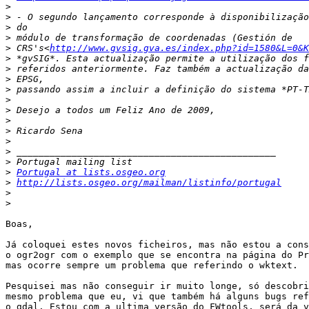
>
>
>
>
>
 CRS's<
http://www.gvsig.gva.es/index.php?id=1580&L=0&K
>
>
>
>
>
>
>
>
>
>
>
>
Portugal at lists.osgeo.org
>
http://lists.osgeo.org/mailman/listinfo/portugal
>
>
Boas,

Já coloquei estes novos ficheiros, mas não estou a cons
o ogr2ogr com o exemplo que se encontra na página do Pr
mas ocorre sempre um problema que referindo o wktext. 

Pesquisei mas não conseguir ir muito longe, só descobri
mesmo problema que eu, vi que também há alguns bugs ref
o gdal. Estou com a ultima versão do FWtools, será da v