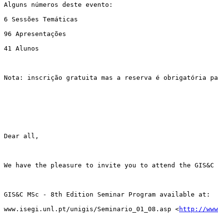
Alguns números deste evento:

6 Sessões Temáticas

96 Apresentações

41 Alunos

Nota: inscrição gratuita mas a reserva é obrigatória pa
Dear all, 

We have the pleasure to invite you to attend the GIS&C 
GIS&C MSc - 8th Edition Seminar Program available at: 

www.isegi.unl.pt/unigis/Seminario_01_08.asp <
http://www