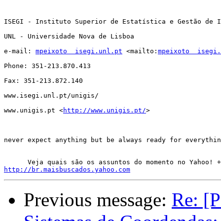
ISEGI - Instituto Superior de Estatística e Gestão de I
UNL - Universidade Nova de Lisboa

e-mail: 
mpeixoto  isegi.unl.pt
 <mailto:
mpeixoto  isegi.
Phone: 351-213.870.413

Fax: 351-213.872.140

www.isegi.unl.pt/unigis/

www.unigis.pt <
http://www.unigis.pt/
> 

never expect anything but be always ready for everythin
http://br.maisbuscados.yahoo.com
Previous message:
Re: [P