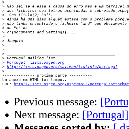
>
>
>
>
>
>
>
>
>
>
>
>
>
>
>
Portugal  lists.osgeo.org
>
http://lists.osgeo.org/mailman/listinfo/portugal
>
-------------- próxima parte ----------

Um anexo em HTML foi limpo...

URL: 
http://lists.osgeo.org/pipermail/portugal/attachme
Previous message:
[Portu
Next message:
[Portugal]
Messages sorted by:
[ d