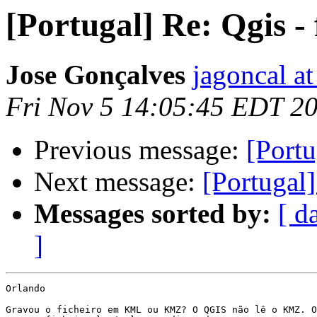
[Portugal] Re: Qgis -
Jose Gonçalves
jagoncal a
Fri Nov 5 14:05:45 EDT 2
Previous message:
[Portu
Next message:
[Portugal]
Messages sorted by:
[ d
]
Orlando

Gravou o ficheiro em KML ou KMZ? O QGIS não lê o KMZ. O