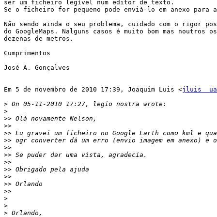
ser um ficheiro legível num editor de texto.

Se o ficheiro for pequeno pode enviá-lo em anexo para a
Não sendo ainda o seu problema, cuidado com o rigor pos
do GoogleMaps. Nalguns casos é muito bom mas noutros os
dezenas de metros.

Cumprimentos

José A. Gonçalves

Em 5 de novembro de 2010 17:39, Joaquim Luis <
jluis  ua
>
>
>>
>>
>>
>>
>>
>>
>>
>>
>>
>>
>>
>
>
>