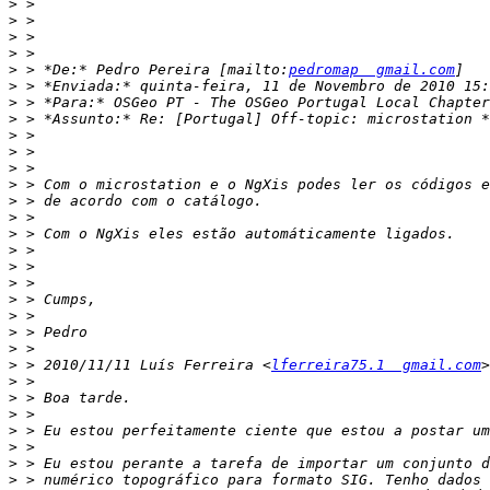
>
>
>
>
>
 > *De:* Pedro Pereira [mailto:
pedromap  gmail.com
>
>
>
>
>
>
>
>
>
>
>
>
>
>
>
>
>
>
 > 2010/11/11 Luís Ferreira <
lferreira75.1  gmail.com
>
>
>
>
>
>
>