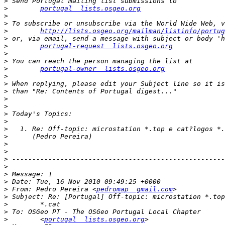
>
>
portugal  lists.osgeo.org
>
>
>
http://lists.osgeo.org/mailman/listinfo/portug
>
>
portugal-request  lists.osgeo.org
>
>
>
portugal-owner  lists.osgeo.org
>
>
>
>
>
>
>
>
>
>
>
>
>
>
>
>
 From: Pedro Pereira <
pedromap  gmail.com
>
>
>
>
        <
portugal  lists.osgeo.org