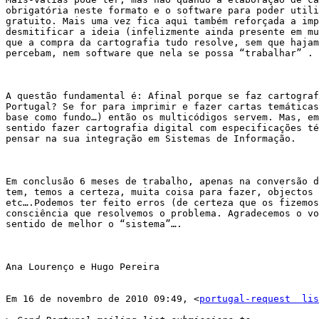
obrigatória neste formato e o software para poder utili
gratuito. Mais uma vez fica aqui também reforçada a imp
desmitificar a ideia (infelizmente ainda presente em mu
que a compra da cartografia tudo resolve, sem que hajam
percebam, nem software que nela se possa “trabalhar” .

A questão fundamental é: Afinal porque se faz cartograf
Portugal? Se for para imprimir e fazer cartas temáticas
base como fundo…) então os multicódigos servem. Mas, em
sentido fazer cartografia digital com especificações té
pensar na sua integração em Sistemas de Informação.

Em conclusão 6 meses de trabalho, apenas na conversão d
tem, temos a certeza, muita coisa para fazer, objectos 
etc….Podemos ter feito erros (de certeza que os fizemos
consciência que resolvemos o problema. Agradecemos o vo
sentido de melhor o “sistema”….

Ana Lourenço e Hugo Pereira

Em 16 de novembro de 2010 09:49, <
portugal-request  lis