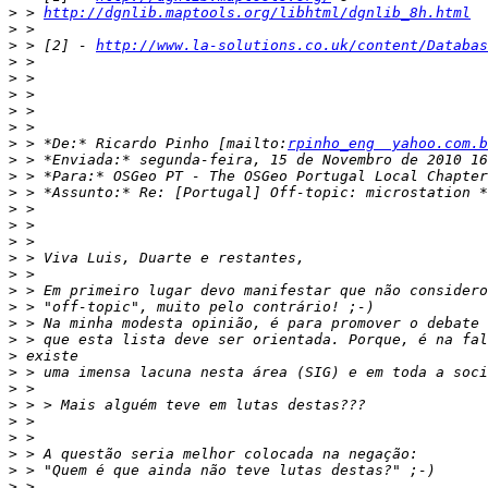
>
 > 
http://dgnlib.maptools.org/libhtml/dgnlib_8h.html
>
>
 > [2] - 
http://www.la-solutions.co.uk/content/Databas
>
>
>
>
>
>
 > *De:* Ricardo Pinho [mailto:
rpinho_eng  yahoo.com.b
>
>
>
>
>
>
>
>
>
>
>
>
>
>
>
>
>
>
>
>
>