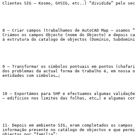
Clientes SIG – Kosmo, GVSIG, etc..) “dividida” pelo sec
8 – Criar campos (trabalhamos de AutoCAD Map – usamos “
Criámos os campos Objecto (nome do Objecto) e depois ca
à estrutura do catalogo de objectos (Domínio, Subdomíni
9 – Transformar os símbolos pontuais em pontos (chafari
dos problemas da actual forma de trabalho é, em nossa o
entidades com símbolos…;

10 – Exportámos para SHP e efectuamos algumas validaçõe
– edifícios nos limites das folhas, etc…) e algumas cor
11- Depois em ambiente SIG, eram completados os campos 
informação presente no catálogo de objectos e que permi
objectos por “família”;
