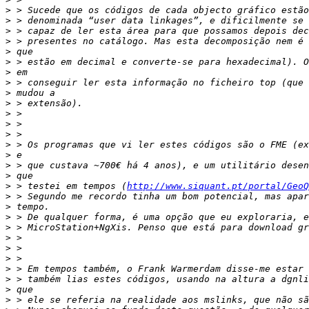
>
>
>
>
>
>
>
>
>
>
>
>
>
>
>
>
>
>
 > testei em tempos (
http://www.siquant.pt/portal/GeoQ
>
>
>
>
>
>
>
>
>
>
>