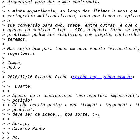
>
>
>
>
>
>
>
>
>
>
>
>
>
>
>
>
>
 2010/11/16 Ricardo Pinho <
rpinho_eng  yahoo.com.br
>
>
>
>
>
>
>
>
>
>
>
>
>