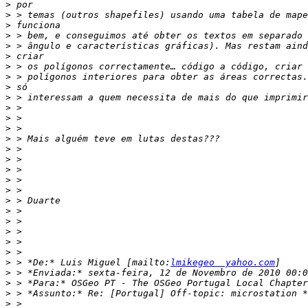
>
>
>
>
>
>
>
>
>
>
>
>
>
>
>
>
>
>
>
>
>
>
>
>
>
>
 > *De:* Luis Miguel [mailto:
lmikegeo  yahoo.com
>
>
>
>