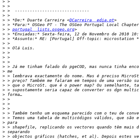
>
>
>
>
>
 > *De:* Duarte Carreira <
DCarreira  edia.pt
>
>
 > 
portugal  lists.osgeo.org
>
>
>
>
>
>
>
>
>
>
>
>
>
>
>
>
>
>
>
>
>
>
>