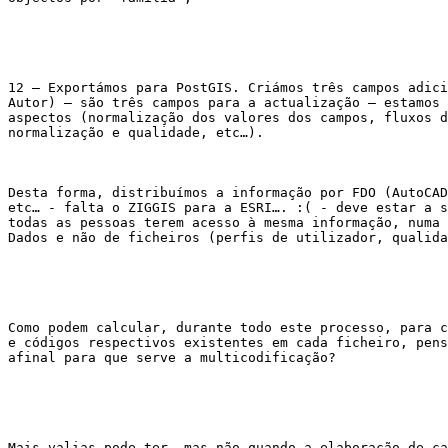
12 – Exportámos para PostGIS. Criámos três campos adici
Autor) – são três campos para a actualização – estamos 
aspectos (normalização dos valores dos campos, fluxos d
normalização e qualidade, etc…).

Desta forma, distribuímos a informação por FDO (AutoCAD
etc… - falta o ZIGGIS para a ESRI…. :( - deve estar a s
todas as pessoas terem acesso à mesma informação, numa 
Dados e não de ficheiros (perfis de utilizador, qualida
Como podem calcular, durante todo este processo, para c
e códigos respectivos existentes em cada ficheiro, pens
afinal para que serve a multicodificação?

Mais-valias pode ter, mas não quando a elaboração de ca