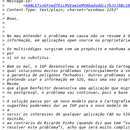
>
>
        <
AANLkTinGFnedTQiLMVEae2eMV8badgddccYkJqjbBcz8
>
>
>
>
>
>
>
>
>
>
>
>
>
>
>
>
>
>
>
>
>
>
>
>
>
>
>
>