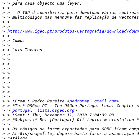
>
>
>
>
>
>
>
http://www.igeo.pt/produtos/Cartografia/download/down
>
>
>
>
>
>
>
>
>
>
>
>
>
>
>
 > *From:* Pedro Pereira <
pedromap  gmail.com
>
>
 > 
portugal  lists.osgeo.org
>
>
>
>
>
>