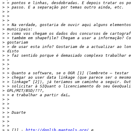
>
>
>
>
>
>
>
>
>
>
>
>
>
>
>
>
>
>
>
>
>
>
>
>
>
>
>
>
>
>
 > [1] - 
http://dgnlib.maptools.org/