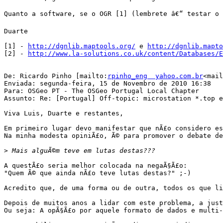
Quanto a software, se o OGR [1] (lembrete â€“ testar o 
Duarte

[1] - 
http://dgnlib.maptools.org/
 e 
http://dgnlib.mapto
[2] - 
http://www.la-solutions.co.uk/content/Databases/E
De: Ricardo Pinho [mailto:
rpinho_eng  yahoo.com.br
<mail
Enviada: segunda-feira, 15 de Novembro de 2010 16:38

Para: OSGeo PT - The OSGeo Portugal Local Chapter

Assunto: Re: [Portugal] Off-topic: microstation *.top e
Viva Luis, Duarte e restantes,

Em primeiro lugar devo manifestar que nÃ£o considero es
Na minha modesta opiniÃ£o, Ã© para promover o debate de
>
A questÃ£o seria melhor colocada na negaÃ§Ã£o:

"Quem Ã© que ainda nÃ£o teve lutas destas?" ;-)

Acredito que, de uma forma ou de outra, todos os que li
Depois de muitos anos a lidar com este problema, a just
Ou seja: A opÃ§Ã£o por aquele formato de dados e multi-