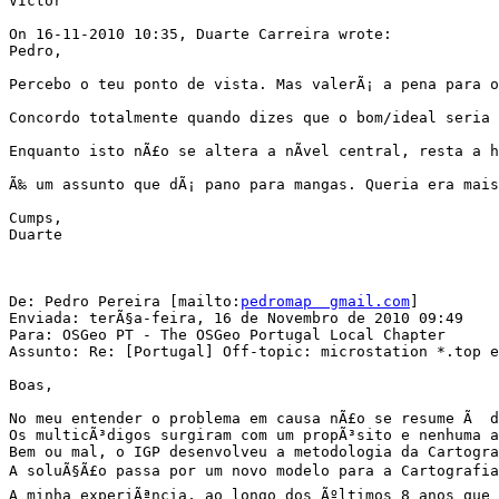
VIctor

On 16-11-2010 10:35, Duarte Carreira wrote:

Pedro,

Percebo o teu ponto de vista. Mas valerÃ¡ a pena para o
Concordo totalmente quando dizes que o bom/ideal seria 
Enquanto isto nÃ£o se altera a nÃ­vel central, resta a 
Ã‰ um assunto que dÃ¡ pano para mangas. Queria era mais
Cumps,

Duarte

De: Pedro Pereira [mailto:
pedromap  gmail.com
]

Enviada: terÃ§a-feira, 16 de Novembro de 2010 09:49

Para: OSGeo PT - The OSGeo Portugal Local Chapter

Assunto: Re: [Portugal] Off-topic: microstation *.top e
Boas,

No meu entender o problema em causa nÃ£o se resume Ã  d
Os multicÃ³digos surgiram com um propÃ³sito e nenhuma a
Bem ou mal, o IGP desenvolveu a metodologia da Cartogra
A soluÃ§Ã£o passa por um novo modelo para a Cartografia
A minha experiÃªncia, ao longo dos Ãºltimos 8 anos que 