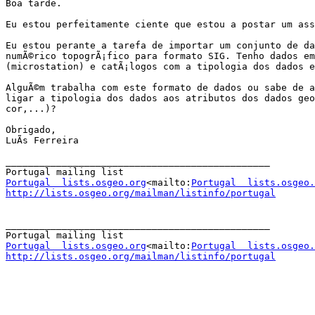
Boa tarde.

Eu estou perfeitamente ciente que estou a postar um ass
Eu estou perante a tarefa de importar um conjunto de da
numÃ©rico topogrÃ¡fico para formato SIG. Tenho dados em
(microstation) e catÃ¡logos com a tipologia dos dados e
AlguÃ©m trabalha com este formato de dados ou sabe de a
ligar a tipologia dos dados aos atributos dos dados geo
cor,...)?

Obrigado,

LuÃ­s Ferreira

_______________________________________________

Portugal  lists.osgeo.org
<mailto:
Portugal  lists.osgeo.
http://lists.osgeo.org/mailman/listinfo/portugal
_______________________________________________

Portugal  lists.osgeo.org
<mailto:
Portugal  lists.osgeo.
http://lists.osgeo.org/mailman/listinfo/portugal