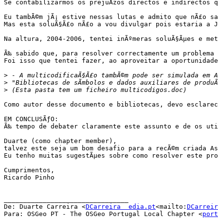
Se contabilizarmos os prejuÃ­zos directos e indirectos 
Eu tambÃ©m jÃ¡ estive nessas lutas e admito que nÃ£o sa
Mas esta soluÃ§Ã£o nÃ£o a vou divulgar pois estaria a J
Na altura, 2004-2006, tentei inÃºmeras soluÃ§Ãµes e met
Ã‰ sabido que, para resolver correctamente um problema 
Foi isso que tentei fazer, ao aproveitar a oportunidade
>
>
 "Bibliotecas de sÃ­mbolos e dados auxiliares de produ
>
Como autor desse documento e bibliotecas, devo esclarec
EM CONCLUSÃƒO:

Ã‰ tempo de debater claramente este assunto e de os uti
Duarte (como chapter member),

talvez este seja um bom desafio para a recÃ©m criada As
Eu tenho muitas sugestÃµes sobre como resolver este pro
Cumprimentos,

Ricardo Pinho

________________________________

De: Duarte Carreira <
DCarreira  edia.pt
<mailto:
DCarreir
Para: OSGeo PT - The OSGeo Portugal Local Chapter <
port