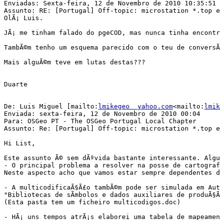
Enviadas: Sexta-feira, 12 de Novembro de 2010 10:35:51

Assunto: RE: [Portugal] Off-topic: microstation *.top e
OlÃ¡ Luis.

JÃ¡ me tinham falado do pgeCOD, mas nunca tinha encontr
TambÃ©m tenho um esquema parecido com o teu de conversÃ
Mais alguÃ©m teve em lutas destas???

Duarte

De: Luis Miguel [mailto:
lmikegeo  yahoo.com
<mailto:
lmik
Enviada: sexta-feira, 12 de Novembro de 2010 00:04

Para: OSGeo PT - The OSGeo Portugal Local Chapter

Assunto: Re: [Portugal] Off-topic: microstation *.top e
Hi List,

Este assunto Ã© sem dÃºvida bastante interessante. Algu
- O principal problema a resolver na posse de cartograf
Neste aspecto acho que vamos estar sempre dependentes d
- A multicodificaÃ§Ã£o tambÃ©m pode ser simulada em Aut
"Bibliotecas de sÃ­mbolos e dados auxiliares de produÃ§
(Esta pasta tem um ficheiro multicodigos.doc)

- HÃ¡ uns tempos atrÃ¡s elaborei uma tabela de mapeamen