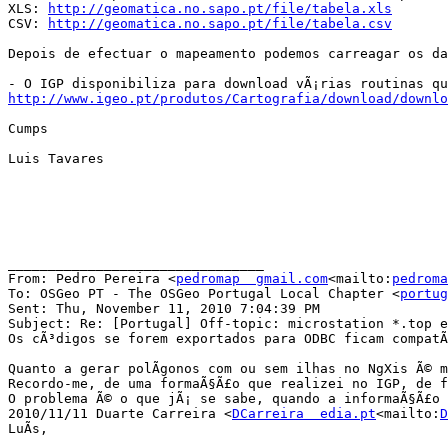
XLS: 
http://geomatica.no.sapo.pt/file/tabela.xls
CSV: 
http://geomatica.no.sapo.pt/file/tabela.csv
Depois de efectuar o mapeamento podemos carreagar os da
http://www.igeo.pt/produtos/Cartografia/download/downlo
Cumps

Luis Tavares

________________________________

From: Pedro Pereira <
pedromap  gmail.com
<mailto:
pedroma
To: OSGeo PT - The OSGeo Portugal Local Chapter <
portug
Sent: Thu, November 11, 2010 7:04:39 PM

Subject: Re: [Portugal] Off-topic: microstation *.top e
Os cÃ³digos se forem exportados para ODBC ficam compatÃ
Quanto a gerar polÃ­gonos com ou sem ilhas no NgXis Ã© 
Recordo-me, de uma formaÃ§Ã£o que realizei no IGP, de f
O problema Ã© o que jÃ¡ se sabe, quando a informaÃ§Ã£o 
2010/11/11 Duarte Carreira <
DCarreira  edia.pt
<mailto:
D
LuÃ­s,
