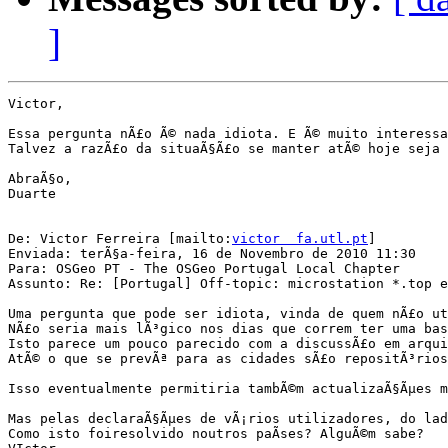
]
Victor,

Essa pergunta nÃ£o Ã© nada idiota. E Ã© muito interessa
Talvez a razÃ£o da situaÃ§Ã£o se manter atÃ© hoje seja 
AbraÃ§o,

Duarte

De: Victor Ferreira [mailto:
victor  fa.utl.pt
]

Enviada: terÃ§a-feira, 16 de Novembro de 2010 11:30

Para: OSGeo PT - The OSGeo Portugal Local Chapter

Assunto: Re: [Portugal] Off-topic: microstation *.top e
Uma pergunta que pode ser idiota, vinda de quem nÃ£o ut
NÃ£o seria mais lÃ³gico nos dias que correm ter uma bas
Isto parece um pouco parecido com a discussÃ£o em arqui
AtÃ© o que se prevÃª para as cidades sÃ£o repositÃ³rios
Isso eventualmente permitiria tambÃ©m actualizaÃ§Ãµes m
Mas pelas declaraÃ§Ãµes de vÃ¡rios utilizadores, do lad
Como isto foiresolvido noutros paÃ­ses? AlguÃ©m sabe?
