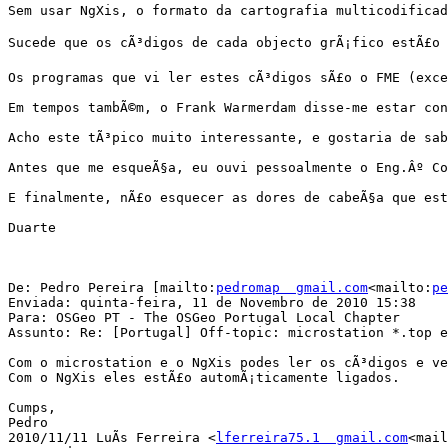
Sem usar NgXis, o formato da cartografia multicodificad
Sucede que os cÃ³digos de cada objecto grÃ¡fico estÃ£o 
Os programas que vi ler estes cÃ³digos sÃ£o o FME (exce
Em tempos tambÃ©m, o Frank Warmerdam disse-me estar con
Acho este tÃ³pico muito interessante, e gostaria de sab
Antes que me esqueÃ§a, eu ouvi pessoalmente o Eng.Âº Co
E finalmente, nÃ£o esquecer as dores de cabeÃ§a que est
Duarte

De: Pedro Pereira [mailto:
pedromap  gmail.com
<mailto:
pe
Enviada: quinta-feira, 11 de Novembro de 2010 15:38

Para: OSGeo PT - The OSGeo Portugal Local Chapter

Assunto: Re: [Portugal] Off-topic: microstation *.top e
Com o microstation e o NgXis podes ler os cÃ³digos e ve
Com o NgXis eles estÃ£o automÃ¡ticamente ligados.

Cumps,

Pedro

2010/11/11 LuÃ­s Ferreira <
lferreira75.1  gmail.com
<mail