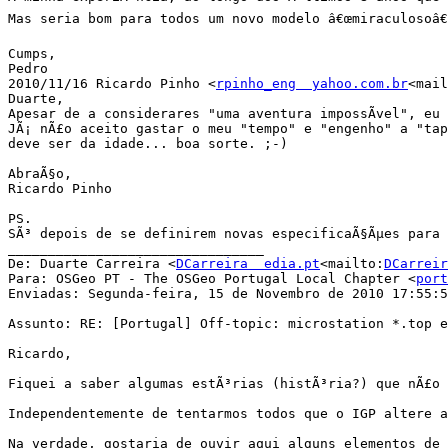
Mas seria bom para todos um novo modelo â€œmiraculosoâ€
Cumps,

Pedro

2010/11/16 Ricardo Pinho <
rpinho_eng  yahoo.com.br
<mail
Duarte,

Apesar de a considerares "uma aventura impossÃ­vel", eu 
JÃ¡ nÃ£o aceito gastar o meu "tempo" e "engenho" a "tap
deve ser da idade... boa sorte. ;-)

AbraÃ§o,

Ricardo Pinho

PS.

SÃ³ depois de se definirem novas especificaÃ§Ãµes para 
________________________________

De: Duarte Carreira <
DCarreira  edia.pt
<mailto:
DCarreir
Para: OSGeo PT - The OSGeo Portugal Local Chapter <
port
Enviadas: Segunda-feira, 15 de Novembro de 2010 17:55:5
Assunto: RE: [Portugal] Off-topic: microstation *.top e
Ricardo,

Fiquei a saber algumas estÃ³rias (histÃ³ria?) que nÃ£o 
Independentemente de tentarmos todos que o IGP altere a
Na verdade, gostaria de ouvir aqui alguns elementos de 