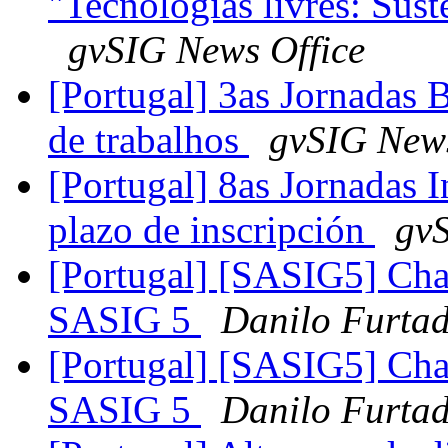
"Tecnologias livres: Sust
gvSIG News Office
[Portugal] 3as Jornadas B
de trabalhos
gvSIG News
[Portugal] 8as Jornadas I
plazo de inscripción
gvS
[Portugal] [SASIG5] Cha
SASIG 5
Danilo Furta
[Portugal] [SASIG5] Cha
SASIG 5
Danilo Furta