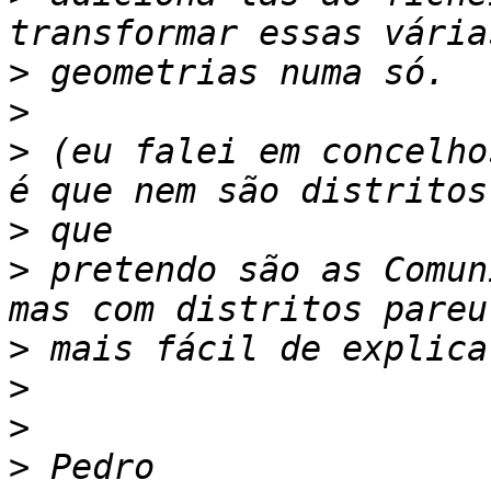
>
>
>
 (eu falei em concelho
>
>
 pretendo são as Comun
>
>
>
>