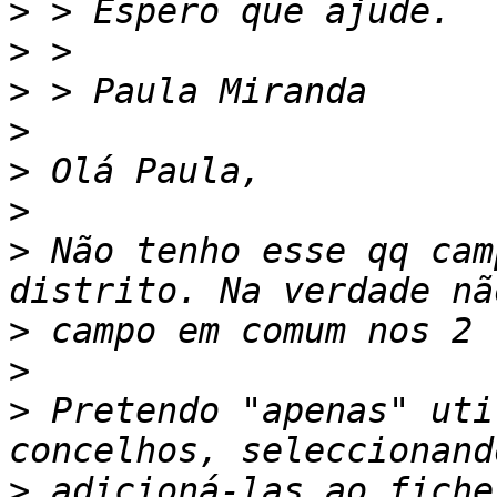
>
>
>
>
>
>
>
 Não tenho esse qq cam
>
>
>
 Pretendo "apenas" uti
>
 adicioná-las ao fiche