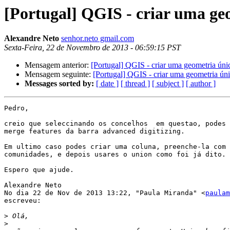
[Portugal] QGIS - criar uma geo
Alexandre Neto
senhor.neto gmail.com
Sexta-Feira, 22 de Novembro de 2013 - 06:59:15 PST
Mensagem anterior:
[Portugal] QGIS - criar uma geometria únic
Mensagem seguinte:
[Portugal] QGIS - criar uma geometria únic
Messages sorted by:
[ date ]
[ thread ]
[ subject ]
[ author ]
Pedro,

creio que seleccinando os concelhos  em questao, podes 
merge features da barra advanced digitizing.

Em ultimo caso podes criar uma coluna, preenche-la com 
comunidades, e depois usares o union como foi já dito.

Espero que ajude.

Alexandre Neto

No dia 22 de Nov de 2013 13:22, "Paula Miranda" <
paulam
escreveu:

>
>