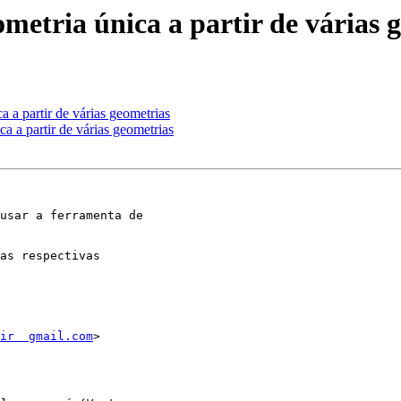
metria única a partir de várias 
a a partir de várias geometrias
a a partir de várias geometrias
usar a ferramenta de

as respectivas

ir  gmail.com
>
