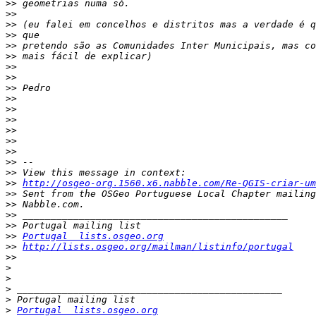
>>
>>
>>
>>
>>
>>
>>
>>
>>
>>
>>
>>
>>
>>
>>
>>
>>
>>
http://osgeo-org.1560.x6.nabble.com/Re-QGIS-criar-um
>>
>>
>>
>>
>>
Portugal  lists.osgeo.org
>>
http://lists.osgeo.org/mailman/listinfo/portugal
>>
>
>
>
>
>
Portugal  lists.osgeo.org