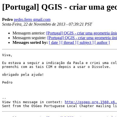
[Portugal] QGIS - criar uma geo
Pedro
pedro.ferro gmail.com
Sexta-Feira, 22 de Novembro de 2013 - 07:39:21 PST
Mensagem anterior:
[Portugal] QGIS - criar uma geometria únic
Mensagem seguinte:
[Portugal] QGIS - criar uma geometria únic
Messages sorted by:
[ date ]
[ thread ]
[ subject ]
[ author ]
Viva,

Eu estava a seguir a indicação da Paula e criei uma col
preenchi com as tais CIM e depois a usar o Dissolve.

obrigado pela ajuda!

Pedro

--

View this message in context: 
http://osgeo-org.1560.x6.