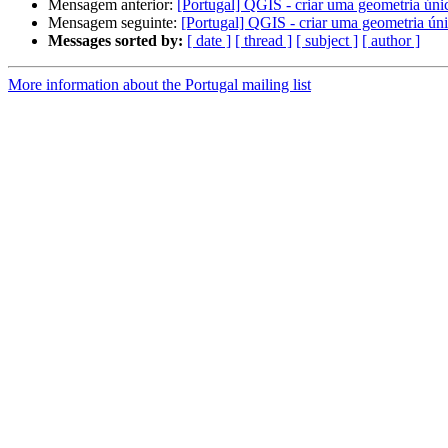
Mensagem anterior:
[Portugal] QGIS - criar uma geometria únic
Mensagem seguinte:
[Portugal] QGIS - criar uma geometria únic
Messages sorted by:
[ date ]
[ thread ]
[ subject ]
[ author ]
More information about the Portugal mailing list