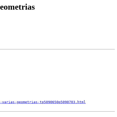
geometrias
-varias-geometrias-tp5090650p5090703.html