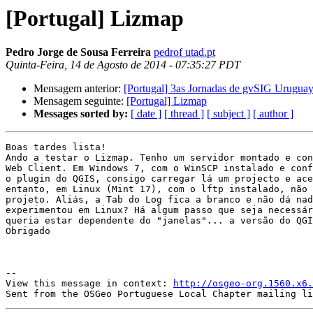
[Portugal] Lizmap
Pedro Jorge de Sousa Ferreira
pedrof utad.pt
Quinta-Feira, 14 de Agosto de 2014 - 07:35:27 PDT
Mensagem anterior:
[Portugal] 3as Jornadas de gvSIG Uruguay:
Mensagem seguinte:
[Portugal] Lizmap
Messages sorted by:
[ date ]
[ thread ]
[ subject ]
[ author ]
Boas tardes lista!

Ando a testar o Lizmap. Tenho um servidor montado e con
Web Client. Em Windows 7, com o WinSCP instalado e conf
o plugin do QGIS, consigo carregar lá um projecto e ace
entanto, em Linux (Mint 17), com o lftp instalado, não 
projeto. Aliás, a Tab do Log fica a branco e não dá nad
experimentou em Linux? Há algum passo que seja necessár
queria estar dependente do "janelas"... a versão do QGI
Obrigado

--

View this message in context: 
http://osgeo-org.1560.x6.