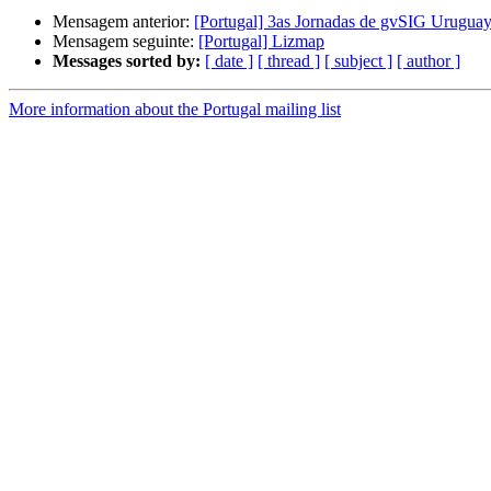
Mensagem anterior:
[Portugal] 3as Jornadas de gvSIG Uruguay:
Mensagem seguinte:
[Portugal] Lizmap
Messages sorted by:
[ date ]
[ thread ]
[ subject ]
[ author ]
More information about the Portugal mailing list