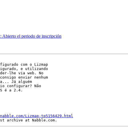
 Abierto el periodo de inscripción
figurado com o Lizmap

igurado, e utilizando

der-lhe via web. No

consigo enviar nenhum

a... Já alguém

io configurar? Não

S é a 2.4.

nabble.com/Lizmap-tp5156429.html