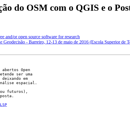
ização do OSM com o QGIS e o Po
ree and/or open source software for research
e Geodecisão - Barreiro, 12-13 de maio de 2016 (Escola Superior de Tec
 abertos Open 

etende ser uma 

 deixando em 

nálise espacial.

ou futuros), 

posta.

LSP