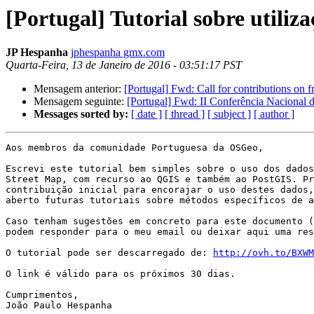
[Portugal] Tutorial sobre util
JP Hespanha
jphespanha gmx.com
Quarta-Feira, 13 de Janeiro de 2016 - 03:51:17 PST
Mensagem anterior:
[Portugal] Fwd: Call for contributions on f
Mensagem seguinte:
[Portugal] Fwd: II Conferência Nacional d
Messages sorted by:
[ date ]
[ thread ]
[ subject ]
[ author ]
Aos membros da comunidade Portuguesa da OSGeo,

Escrevi este tutorial bem simples sobre o uso dos dados
Street Map, com recurso ao QGIS e também ao PostGIS. Pr
contribuição inicial para encorajar o uso destes dados,
aberto futuras tutoriais sobre métodos específicos de a
Caso tenham sugestões em concreto para este documento (
podem responder para o meu email ou deixar aqui uma res
O tutorial pode ser descarregado de: 
http://ovh.to/BXWM
O link é válido para os próximos 30 dias.

Cumprimentos,

João Paulo Hespanha
