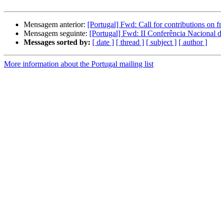
Mensagem anterior:
[Portugal] Fwd: Call for contributions on f
Mensagem seguinte:
[Portugal] Fwd: II Conferência Nacional d
Messages sorted by:
[ date ]
[ thread ]
[ subject ]
[ author ]
More information about the Portugal mailing list