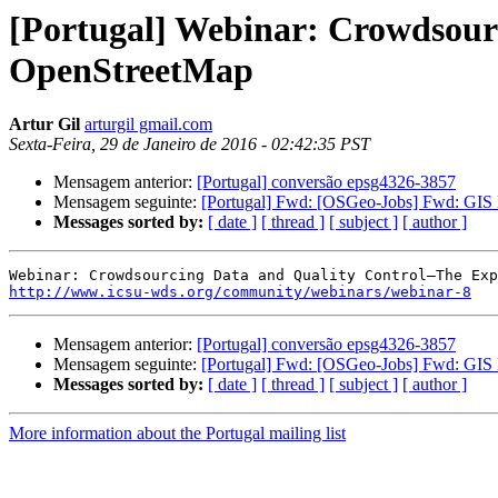
[Portugal] Webinar: Crowdsour
OpenStreetMap
Artur Gil
arturgil gmail.com
Sexta-Feira, 29 de Janeiro de 2016 - 02:42:35 PST
Mensagem anterior:
[Portugal] conversão epsg4326-3857
Mensagem seguinte:
[Portugal] Fwd: [OSGeo-Jobs] Fwd: GIS
Messages sorted by:
[ date ]
[ thread ]
[ subject ]
[ author ]
http://www.icsu-wds.org/community/webinars/webinar-8
Mensagem anterior:
[Portugal] conversão epsg4326-3857
Mensagem seguinte:
[Portugal] Fwd: [OSGeo-Jobs] Fwd: GIS
Messages sorted by:
[ date ]
[ thread ]
[ subject ]
[ author ]
More information about the Portugal mailing list