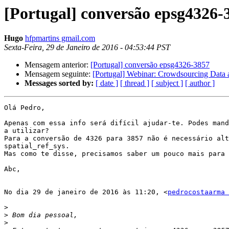
[Portugal] conversão epsg4326-
Hugo
hfpmartins gmail.com
Sexta-Feira, 29 de Janeiro de 2016 - 04:53:44 PST
Mensagem anterior:
[Portugal] conversão epsg4326-3857
Mensagem seguinte:
[Portugal] Webinar: Crowdsourcing Data
Messages sorted by:
[ date ]
[ thread ]
[ subject ]
[ author ]
Olá Pedro,

Apenas com essa info será difícil ajudar-te. Podes mand
a utilizar?

Para a conversão de 4326 para 3857 não é necessário alt
spatial_ref_sys.

Mas como te disse, precisamos saber um pouco mais para 
Abc,

No dia 29 de janeiro de 2016 às 11:20, <
pedrocostaarma 
>
>
>