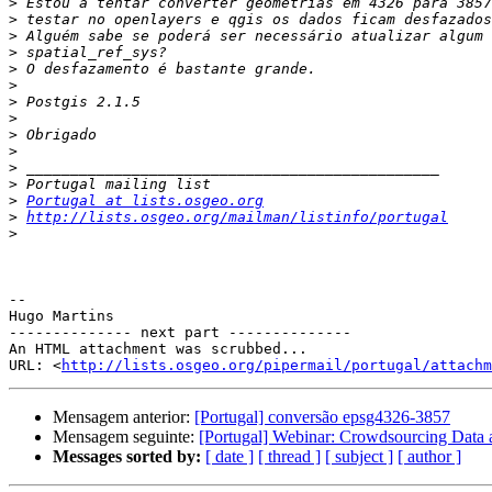
>
>
>
>
>
>
>
>
>
>
>
>
>
Portugal at lists.osgeo.org
>
http://lists.osgeo.org/mailman/listinfo/portugal
>
-- 

Hugo Martins

-------------- next part --------------

An HTML attachment was scrubbed...

URL: <
http://lists.osgeo.org/pipermail/portugal/attachm
Mensagem anterior:
[Portugal] conversão epsg4326-3857
Mensagem seguinte:
[Portugal] Webinar: Crowdsourcing Data
Messages sorted by:
[ date ]
[ thread ]
[ subject ]
[ author ]