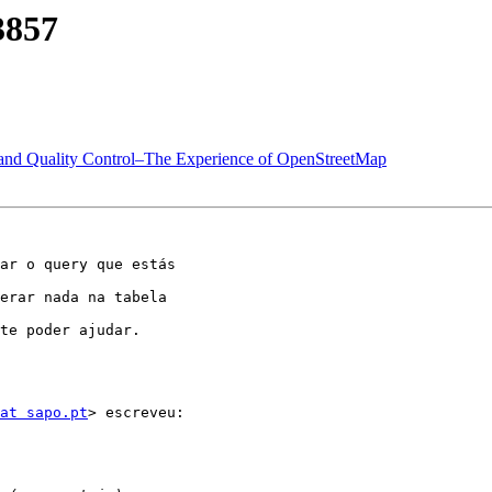
3857
 and Quality Control–The Experience of OpenStreetMap
ar o query que estás

erar nada na tabela

te poder ajudar.

at sapo.pt
> escreveu:
