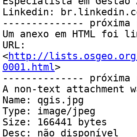
Especialista em Gestão 
Linkedin: br.linkedin.c
-------------- próxima 
Um anexo em HTML foi li
URL: 
<
http://lists.osgeo.org
0001.html
>

-------------- próxima 
A non-text attachment w
Name: qgis.jpg

Type: image/jpeg

Size: 166441 bytes

Desc: não disponível
