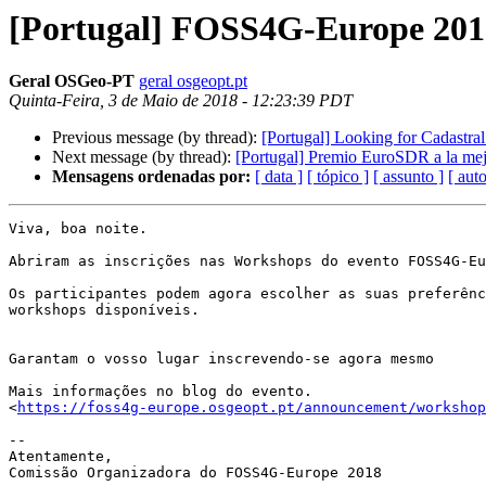
[Portugal] FOSS4G-Europe 2018
Geral OSGeo-PT
geral osgeopt.pt
Quinta-Feira, 3 de Maio de 2018 - 12:23:39 PDT
Previous message (by thread):
[Portugal] Looking for Cadastra
Next message (by thread):
[Portugal] Premio EuroSDR a la mejo
Mensagens ordenadas por:
[ data ]
[ tópico ]
[ assunto ]
[ auto
Viva, boa noite.

Abriram as inscrições nas Workshops do evento FOSS4G-Eu
Os participantes podem agora escolher as suas preferênc
workshops disponíveis.

Garantam o vosso lugar inscrevendo-se agora mesmo

Mais informações no blog do evento. 

<
https://foss4g-europe.osgeopt.pt/announcement/workshop
-- 

Atentamente,

Comissão Organizadora do FOSS4G-Europe 2018
