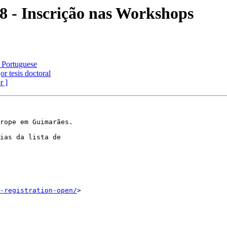
 - Inscrição nas Workshops
l Portuguese
r tesis doctoral
r ]
rope em Guimarães.

ias da lista de 

-registration-open/
>
