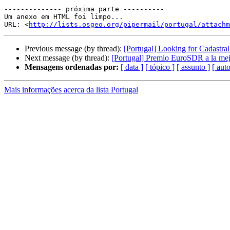
-------------- próxima parte ----------

Um anexo em HTML foi limpo...

URL: <
http://lists.osgeo.org/pipermail/portugal/attachm
Previous message (by thread):
[Portugal] Looking for Cadastra
Next message (by thread):
[Portugal] Premio EuroSDR a la mejo
Mensagens ordenadas por:
[ data ]
[ tópico ]
[ assunto ]
[ auto
Mais informações acerca da lista Portugal