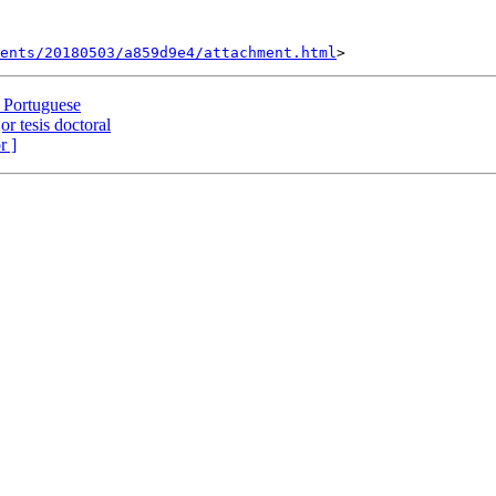
ents/20180503/a859d9e4/attachment.html
l Portuguese
r tesis doctoral
r ]