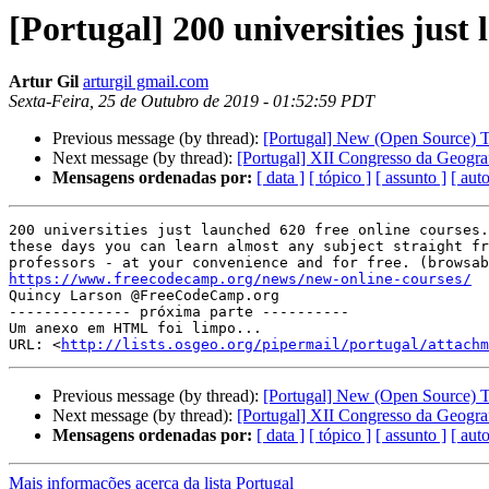
[Portugal] 200 universities jus
Artur Gil
arturgil gmail.com
Sexta-Feira, 25 de Outubro de 2019 - 01:52:59 PDT
Previous message (by thread):
[Portugal] New (Open Source) Too
Next message (by thread):
[Portugal] XII Congresso da Geogr
Mensagens ordenadas por:
[ data ]
[ tópico ]
[ assunto ]
[ auto
200 universities just launched 620 free online courses.
these days you can learn almost any subject straight fr
https://www.freecodecamp.org/news/new-online-courses/

Quincy Larson @FreeCodeCamp.org

-------------- próxima parte ----------

Um anexo em HTML foi limpo...

URL: <
http://lists.osgeo.org/pipermail/portugal/attachm
Previous message (by thread):
[Portugal] New (Open Source) Too
Next message (by thread):
[Portugal] XII Congresso da Geogr
Mensagens ordenadas por:
[ data ]
[ tópico ]
[ assunto ]
[ auto
Mais informações acerca da lista Portugal