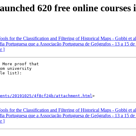
t launched 620 free online course
ls for the Classification and Filtering of Historical Maps - Gobbi et a
afia Portuguesa que a Associação Portuguesa de Geógrafos - 13 a 15
r ]
 More proof that

om university

ents/20191025/4f8cf24b/attachment.html
ls for the Classification and Filtering of Historical Maps - Gobbi et a
afia Portuguesa que a Associação Portuguesa de Geógrafos - 13 a 15
r ]