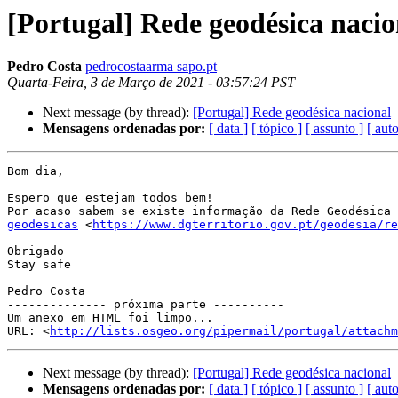
[Portugal] Rede geodésica nacio
Pedro Costa
pedrocostaarma sapo.pt
Quarta-Feira, 3 de Março de 2021 - 03:57:24 PST
Next message (by thread):
[Portugal] Rede geodésica nacional
Mensagens ordenadas por:
[ data ]
[ tópico ]
[ assunto ]
[ auto
Bom dia,

Espero que estejam todos bem!

Por acaso sabem se existe informação da Rede Geodésica 
geodesicas
 <
https://www.dgterritorio.gov.pt/geodesia/re
Obrigado

Stay safe

Pedro Costa

-------------- próxima parte ----------

Um anexo em HTML foi limpo...

URL: <
http://lists.osgeo.org/pipermail/portugal/attachm
Next message (by thread):
[Portugal] Rede geodésica nacional
Mensagens ordenadas por:
[ data ]
[ tópico ]
[ assunto ]
[ auto