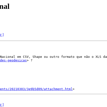
nal
r ]
Nacional em CSV, Shape ou outro formato que não o XLS da
des-geodesicas
> ?

ents/20210303/3e9b5d09/attachment.html
r ]