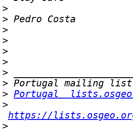
>
>
>
>
>
>
>
>
>
Portugal  lists.osgeo
>
https://lists.osgeo.or
>