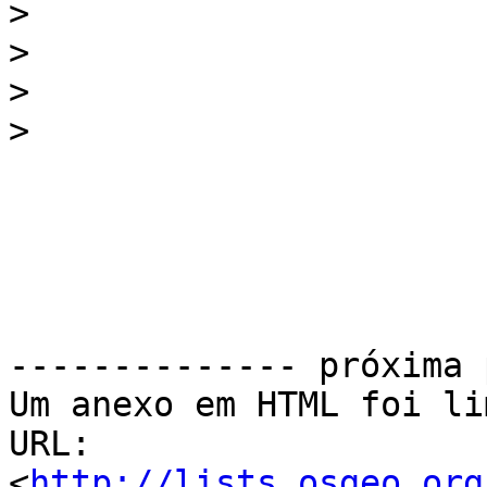
>
>
>
>
-------------- próxima 
Um anexo em HTML foi li
URL: 
<
http://lists.osgeo.org