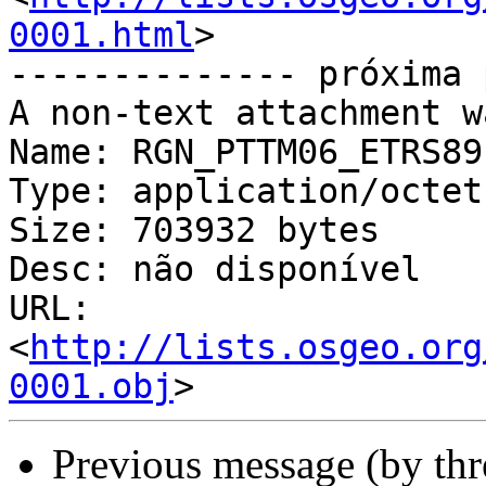
0001.html
>

-------------- próxima 
A non-text attachment w
Name: RGN_PTTM06_ETRS89.
Type: application/octet
Size: 703932 bytes

Desc: não disponível

URL: 
<
http://lists.osgeo.org
0001.obj
Previous message (by th