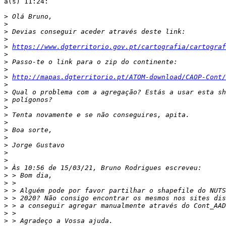
à(s) 11:24:

>
>
>
>
>
https://www.dgterritorio.gov.pt/cartografia/cartograf
>
>
>
>
http://mapas.dgterritorio.pt/ATOM-download/CAOP-Cont/
>
>
>
>
>
>
>
>
>
>
>
>
>
>
>
>
>
>
>