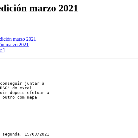
edición marzo 2021
edición marzo 2021
ción marzo 2021
r ]
conseguir juntar à

DSG" do excel

uir depois efetuar a

 outro com mapa

 segunda, 15/03/2021
