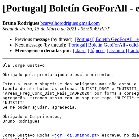
[Portugal] Boletín GeoForAll - 
Bruno Rodrigues
bcarvalhorodrigues gmail.com
Segunda-Feira, 15 de Março de 2021 - 05:59:49 PDT
Previous message (by thread):
[Portugal] Boletín GeoForAll - 
Next message (by thread):
[Portugal] Boletín GeoForAll - edi
Mensagens ordenadas por:
[ data ]
[ tópico ]
[ assunto ]
[ auto
Olá Jorge Gustavo,

Obrigado pela pronta ajuda e esclarecimentos.

Estou a usar o shapefile dos polígonos mas não estou a 
tabela de atributos as colunas "NUTSII_DSG" e "NUTSIII_
"Areas_Freg_Conc_Dist_Pais_CAOP2020" por forma a conseg
agregação, ficando assim com um shp com mapa "NUTSII" e
"NUTSIII"

Se me puder ajudar, agradecia.

Obrigado e Cumprimentos,

Bruno Rodrigues,

Jorge Gustavo Rocha <
jgr  di.uminho.pt
> escreveu no dia