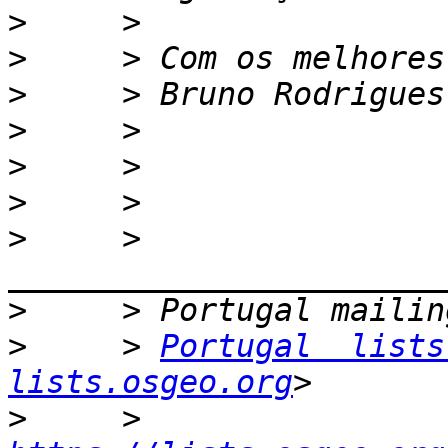
>
>
>
>
>
>
>
     > 
>
>
     > 
Portugal  lists
lists.osgeo.org
>
     > 