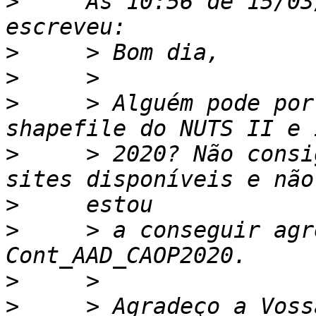
>
     Às 10:56 de 15/03
>
>
>
     > Alguém pode por
>
     > 2020? Não consi
>
>
     > a conseguir agr
>
>