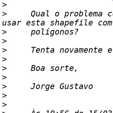
>
>
     Qual o problema c
>
>
>
>
>
>
>
>
>