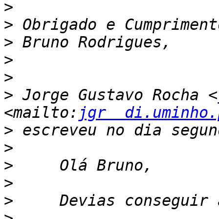
>
>
>
>
>
>
 Jorge Gustavo Rocha <
<mailto:
jgr  di.uminho.
>
>
>
>
>
>