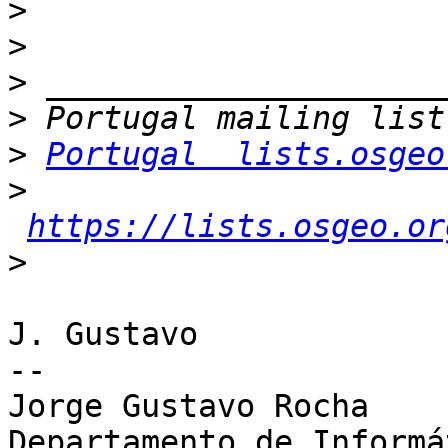
>
>
>
>
>
Portugal  lists.osgeo
>
https://lists.osgeo.or
>
J. Gustavo

-- 

Jorge Gustavo Rocha

Departamento de Informát