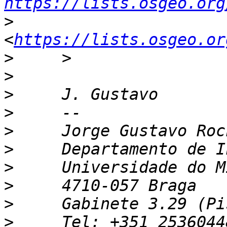
https://lists.osgeo.org
>
<
https://lists.osgeo.or
>
>
>
>
>
>
>
>
>
>