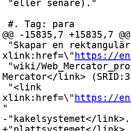
 "eller senare)."

 #. Tag: para

@@ -15835,7 +15835,7 @@
 "Skapar en rektangulär polygon i <link 
xlink:href=\"
https://en
 "wiki/Web_Mercator_projection\">Web 
Mercator</link> (SRID:3
 "<link 
xlink:href=\"
https://en
"

-"kakelsystemet</link>."
+"plattsystemet</link>."