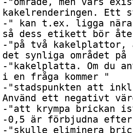
-"område, men vars exis
kakelrenderingen. Ett s
-" kan t.ex. ligga nära
så dess etikett bör åte
-"på två kakelplattor, 
det synliga området på 
-"kakelplatta. Om du an
i en fråga kommer "

-"stadspunkten att inkl
Använd ett negativt vär
-"att krympa brickan is
-0,5 är förbjudna efter
-"skulle eliminera bric