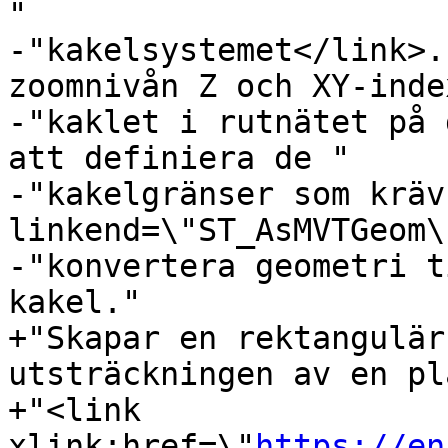
"

-"kakelsystemet</link>.
zoomnivån Z och XY-inde
-"kaklet i rutnätet på 
att definiera de "

-"kakelgränser som kräv
linkend=\"ST_AsMVTGeom\
-"konvertera geometri t
kakel."

+"Skapar en rektangulär
utsträckningen av en pl
+"<link 
xlink:href=\"
https://en