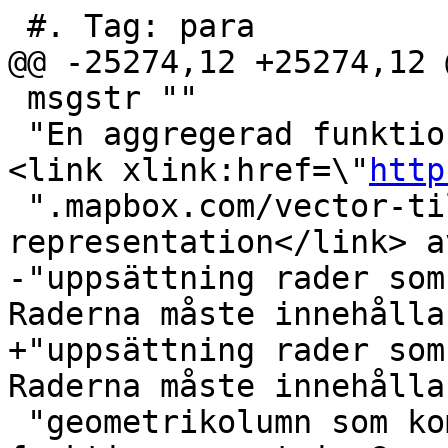
 #. Tag: para

@@ -25274,12 +25274,12 
 msgstr ""

 "En aggregerad funktion som returnerar en binär 
<link xlink:href=\"
http
 ".mapbox.com/vector-tiles/\">Mapbox Vector Tile-
representation</link> a
-"uppsättning rader som
Raderna måste innehålla
+"uppsättning rader som
Raderna måste innehålla
 "geometrikolumn som kommer att kodas som en 