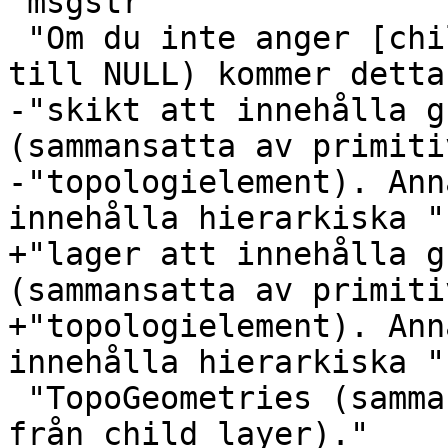
 msgstr ""

 "Om du inte anger [child_layer] (eller sätter det 
till NULL) kommer detta 
-"skikt att innehålla g
(sammansatta av primitiv
-"topologielement). Ann
innehålla hierarkiska "

+"lager att innehålla g
(sammansatta av primitiv
+"topologielement). Ann
innehålla hierarkiska "

 "TopoGeometries (sammansatta av TopoGeometries 
från child_layer)."
