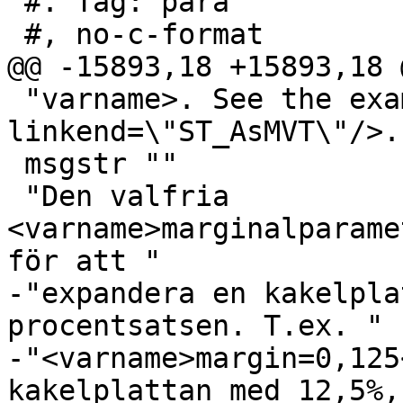
 #. Tag: para

 #, no-c-format

@@ -15893,18 +15893,18 
 "varname>. See the example for <xref 
linkend=\"ST_AsMVT\"/>."
 msgstr ""

 "Den valfria 
<varname>marginalparame
för att "

-"expandera en kakelpla
procentsatsen. T.ex. "

-"<varname>margin=0,125
kakelplattan med 12,5%,