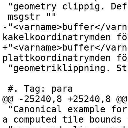
 "geometry clippig. Defaults to 256."

 msgstr ""

-"<varname>buffer</varn
kakelkoordinatrymden för
+"<varname>buffer</varn
plattkoordinatrymden för
 "geometriklippning. Standardvärdet är 256."

 #. Tag: para

@@ -25240,8 +25240,8 @@
 "Canonical example for a Web Mercator tile using 
a computed tile bounds t