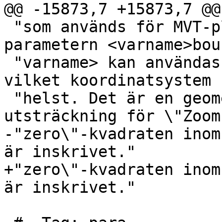
@@ -15873,7 +15873,7 @@
 "som används för MVT-plattor. Den valfria 
parametern <varname>bou
 "varname> kan användas för att generera plattor i 
vilket koordinatsystem 
 "helst. Det är en geometri som har SRID och 
utsträckning för \"Zoom
-"zero\"-kvadraten inom
är inskrivet."

+"zero\"-kvadraten inom
är inskrivet."
