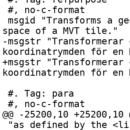
 #, no-c-format

 msgid "Transforms a geometry into the coordinate 
space of a MVT tile."

-msgstr "Transformerar 
koordinatrymden för en 
+msgstr "Transformerar 
koordinatrymden för en 
 #. Tag: para

 #, no-c-format

@@ -25200,10 +25200,10 
 "as defined by the <link 