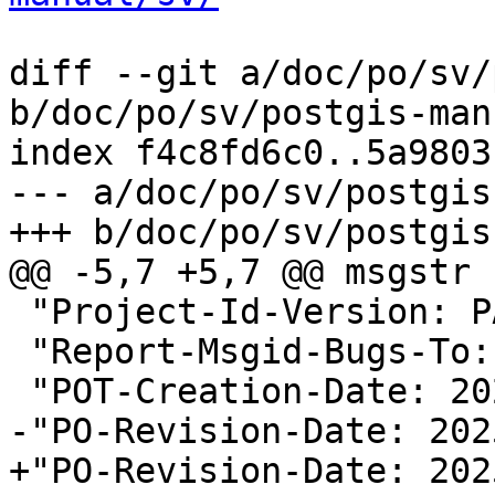
diff --git a/doc/po/sv/
b/doc/po/sv/postgis-man
index f4c8fd6c0..5a9803
--- a/doc/po/sv/postgis
+++ b/doc/po/sv/postgis
@@ -5,7 +5,7 @@ msgstr "
 "Project-Id-Version: PACKAGE VERSION\n"

 "Report-Msgid-Bugs-To:
 "POT-Creation-Date: 2025-05-18 00:48+0000\n"

-"PO-Revision-Date: 202
+"PO-Revision-Date: 202