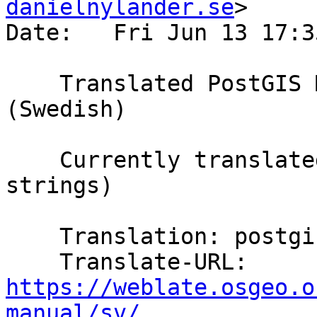
danielnylander.se
>

Date:   Fri Jun 13 17:3
    Translated PostGIS Manual using Weblate 
(Swedish)

    Currently translated at 100.0% (5807 of 5807 
strings)

    Translation: postgis/PostGIS Manual

    Translate-URL: 
https://weblate.osgeo.o
manual/sv/