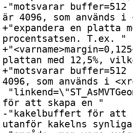
-"motsvarar buffer=512 
är 4096, som används i 
+"expandera en platta m
procentsatsen. T.ex. "

+"<varname>margin=0,125
plattan med 12,5%, vilke
+"motsvarar buffer=512 
4096, som används i <xre
 "linkend=\"ST_AsMVTGeom\"/>. Detta är användbart 
för att skapa en "

-"kakelbuffert för att 
utanför kakelns synliga 