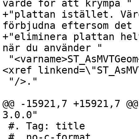
värde för att krympa "

+"plattan istället. Vär
förbjudna eftersom det 
+"eliminera plattan hel
när du använder "

 "<varname>ST_AsMVTGeom</varname>. Se exemplet för 
<xref linkend=\"ST_AsMVT
 "/>."

@@ -15921,7 +15921,7 @@
3.0.0"

 #. Tag: title

 #, no-c-format
