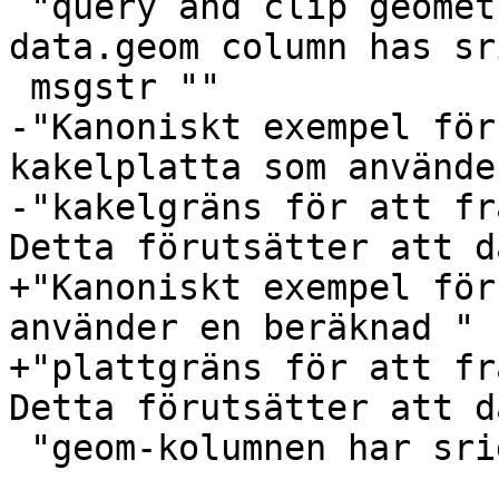
 "query and clip geometry. This assumes the 
data.geom column has sr
 msgstr ""

-"Kanoniskt exempel för
kakelplatta som använde
-"kakelgräns för att fr
Detta förutsätter att d
+"Kanoniskt exempel för
använder en beräknad "

+"plattgräns för att fr
Detta förutsätter att d
 "geom-kolumnen har srid på 4326."
