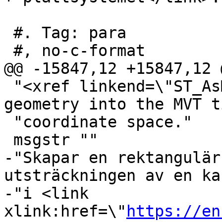
 #. Tag: para

 #, no-c-format

@@ -15847,12 +15847,12 
 "<xref linkend=\"ST_AsMVTGeom\"/> to convert 
geometry into the MVT t
 "coordinate space."

 msgstr ""

-"Skapar en rektangulär
utsträckningen av en ka
-"i <link 
xlink:href=\"
https://en