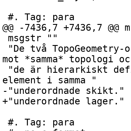
 #. Tag: para

@@ -7436,7 +7436,7 @@ m
 msgstr ""

 "De två TopoGeometry-objekten måste definieras 
mot *samma* topologi oc
 "de är hierarkiskt definierade, måste de bestå av 
element i samma "

-"underordnade skikt."

+"underordnade lager."

 #. Tag: para
