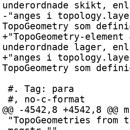
underordnade skikt, enl
-"anges i topology.laye
TopoGeometry som defini
+"TopoGeometry-element 
underordnade lager, enl
+"anges i topology.laye
TopoGeometry som defini
 #. Tag: para

 #, no-c-format

@@ -4542,8 +4542,8 @@ m
 "TopoGeometries from the child_layer)."
