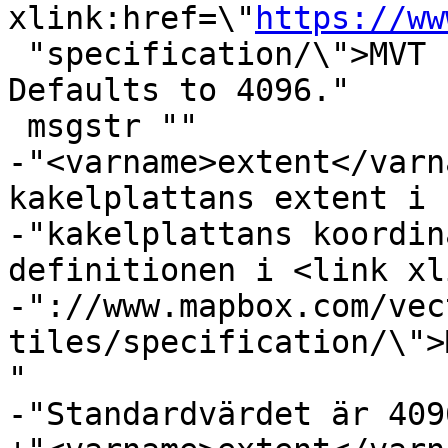
xlink:href=\"
https://ww
 "specification/\">MVT specification</link>. 
Defaults to 4096."

 msgstr ""

-"<varname>extent</varn
kakelplattans extent i "
-"kakelplattans koordin
definitionen i <link xl
-"://www.mapbox.com/vec
tiles/specification/\">
"

-"Standardvärdet är 4096