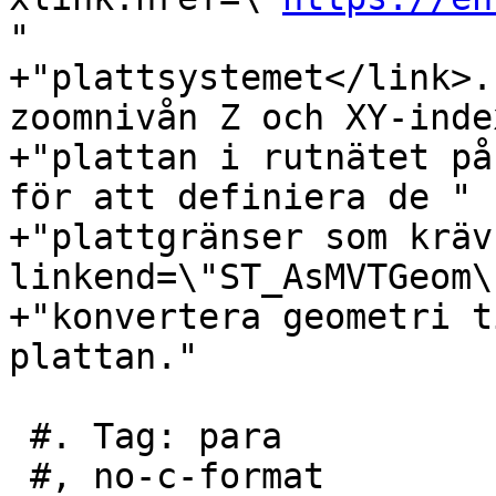
"

+"plattsystemet</link>.
zoomnivån Z och XY-inde
+"plattan i rutnätet på
för att definiera de "

+"plattgränser som kräv
linkend=\"ST_AsMVTGeom\
+"konvertera geometri t
plattan."

 #. Tag: para

 #, no-c-format
