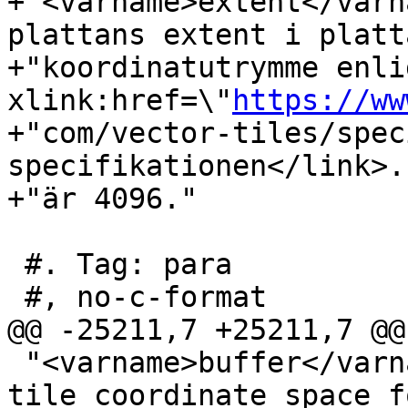
+"<varname>extent</varn
plattans extent i platt
+"koordinatutrymme enli
xlink:href=\"
https://ww
+"com/vector-tiles/spec
specifikationen</link>.
+"är 4096."

 #. Tag: para

 #, no-c-format

@@ -25211,7 +25211,7 @@
 "<varname>buffer</varname> is the buffer size in 
tile coordinate space fo