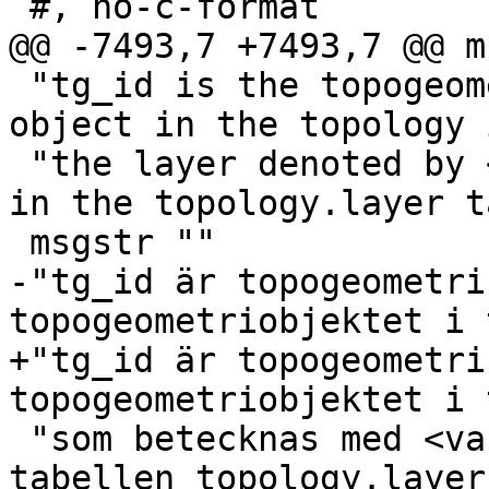
 #, no-c-format

@@ -7493,7 +7493,7 @@ m
 "tg_id is the topogeometry id of the topogeometry 
object in the topology i
 "the layer denoted by <varname>layer_id</varname> 
in the topology.layer t
 msgstr ""

-"tg_id är topogeometri
topogeometriobjektet i 
+"tg_id är topogeometri
topogeometriobjektet i 
 "som betecknas med <varname>layer_id</varname> i 
tabellen topology.layer.