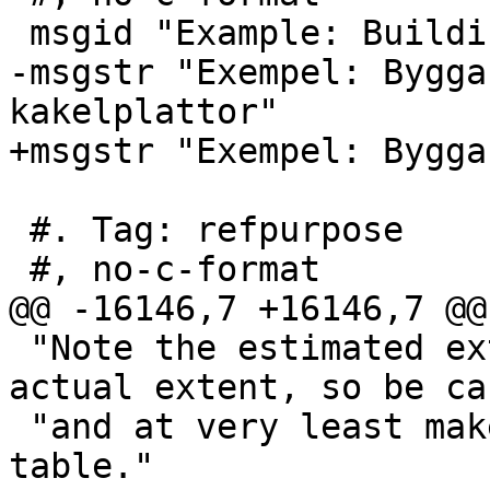
 msgid "Example: Building a tile envelope"

-msgstr "Exempel: Bygga
kakelplattor"

+msgstr "Exempel: Bygga
 #. Tag: refpurpose

 #, no-c-format

@@ -16146,7 +16146,7 @@
 "Note the estimated extent might be off from 
actual extent, so be ca
 "and at very least make sure you've analyzed your 
table."
