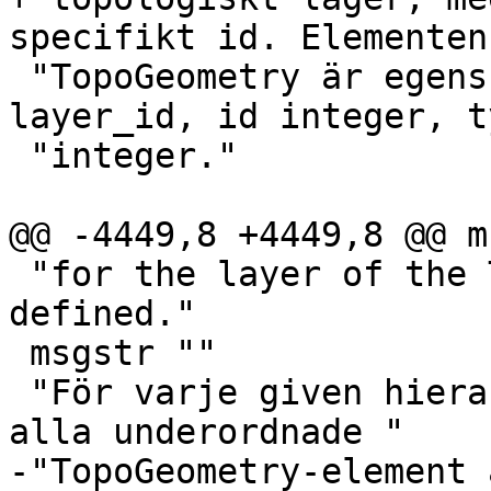
specifikt id. Elementen
 "TopoGeometry är egenskaperna: topology_id, 
layer_id, id integer, t
 "integer."

@@ -4449,8 +4449,8 @@ m
 "for the layer of the TopoGeometry being 
defined."

 msgstr ""

 "För varje given hierarkisk TopoGeometry kommer 
alla underordnade "

-"TopoGeometry-element 