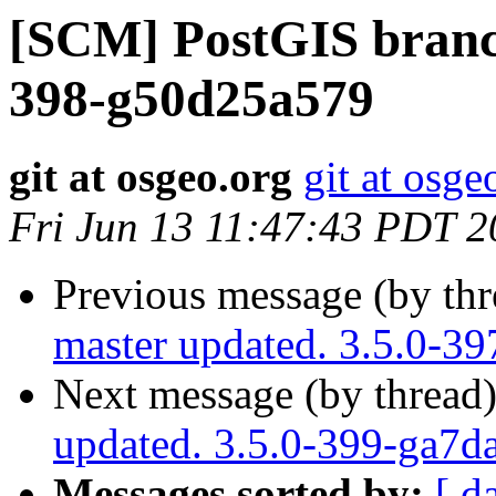
[SCM] PostGIS branch
398-g50d25a579
git at osgeo.org
git at osge
Fri Jun 13 11:47:43 PDT 
Previous message (by th
master updated. 3.5.0-3
Next message (by thread
updated. 3.5.0-399-ga7d
Messages sorted by:
[ d