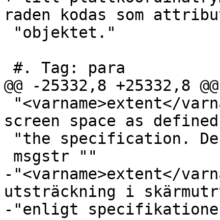
raden kodas som attribu
 "objektet."

 #. Tag: para

@@ -25332,8 +25332,8 @@
 "<varname>extent</varname> is the tile extent in 
screen space as defined
 "the specification. Default is 4096."

 msgstr ""

-"<varname>extent</varn
utsträckning i skärmutr
-"enligt specifikatione