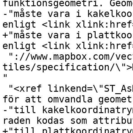
funktionsgeometri. Geom
-"måste vara i kakelkoo
enligt <link xlink:href
+"måste vara i plattkoo
enligt <link xlink:href
 "://www.mapbox.com/vector-
tiles/specification/\">
"

 "<xref linkend=\"ST_AsMVTGeom\"/> kan användas 
för att omvandla geomet
-"till kakelkoordinatry
raden kodas som attribu
+"till plattkoordinatry