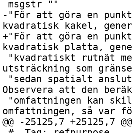
 msgstr ""

-"För att göra en punkt
kvadratisk kakel, gener
+"För att göra en punkt
kvadratisk platta, gene
 "kvadratiskt rutnät med hjälp av punkternas 
utsträckning som gränse
 "sedan spatialt ansluta till det rutnätet. 
Observera att den beräk
 "omfattningen kan skilja sig från den faktiska 
omfattningen, så var fö
@@ -25125,7 +25125,7 @@
 #. Tag: refpurpose
