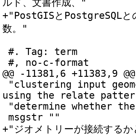
ルド、文書作成、"

+"PostGISとPostgre
数。"

 #. Tag: term

 #, no-c-format

@@ -11381,6 +11383,9 @@
 "clustering input geometries into connected sets 
using the relate patter
 "determine whether the geometries are connected."

 msgstr ""

+"ジオメトリーが接続する