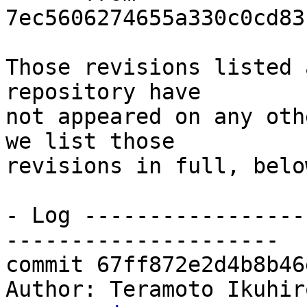
7ec5606274655a330c0cd83
Those revisions listed 
repository have

not appeared on any oth
we list those

revisions in full, below
- Log -----------------
---------------------

commit 67ff872e2d4b8b46
Author: Teramoto Ikuhir