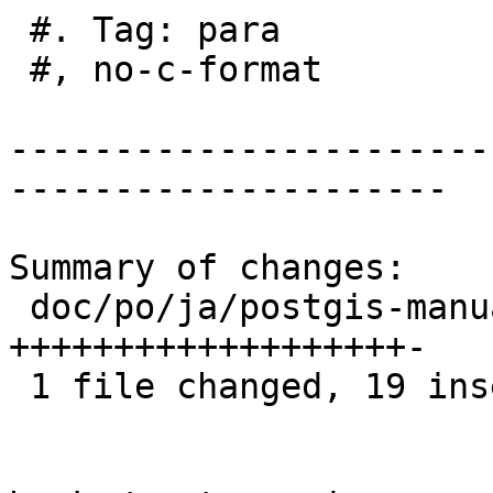
 #. Tag: para

 #, no-c-format

-----------------------
---------------------

Summary of changes:

 doc/po/ja/postgis-manual.po | 20 
+++++++++++++++++++-

 1 file changed, 19 insertions(+), 1 deletion(-)
