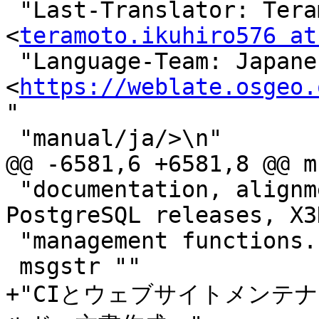
 "Last-Translator: Teramoto Ikuhiro 
<
teramoto.ikuhiro576 at
 "Language-Team: Japanese 
<
https://weblate.osgeo.
"

 "manual/ja/>\n"

@@ -6581,6 +6581,8 @@ m
 "documentation, alignment of PostGIS with 
PostgreSQL releases, X3
 "management functions."

 msgstr ""

+"CIとウェブサイトメンテナ