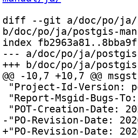
diff --git a/doc/po/ja/
b/doc/po/ja/postgis-man
index fb2963a81..8bba9f
--- a/doc/po/ja/postgis
+++ b/doc/po/ja/postgis
@@ -10,7 +10,7 @@ msgstr
 "Project-Id-Version: postgis 3.5\n"

 "Report-Msgid-Bugs-To:
 "POT-Creation-Date: 2025-11-13 16:23+0000\n"

-"PO-Revision-Date: 202
+"PO-Revision-Date: 202