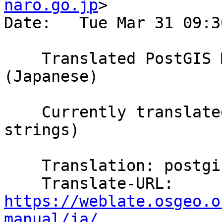
naro.go.jp
>

Date:   Tue Mar 31 09:3
    Translated PostGIS Manual using Weblate 
(Japanese)

    Currently translated at 99.9% (5538 of 5542 
strings)

    Translation: postgis/PostGIS Manual

    Translate-URL: 
https://weblate.osgeo.o
manual/ja/