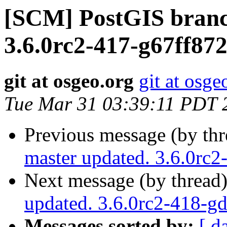
[SCM] PostGIS branc
3.6.0rc2-417-g67ff87
git at osgeo.org
git at osge
Tue Mar 31 03:39:11 PDT 
Previous message (by th
master updated. 3.6.0rc
Next message (by thread
updated. 3.6.0rc2-418-g
Messages sorted by:
[ d