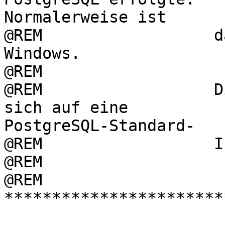
Normalerweise ist

@REM                  d
Windows.

@REM

@REM                  D
sich auf eine  

PostgreSQL-Standard-

@REM                  I
@REM

@REM  

***********************