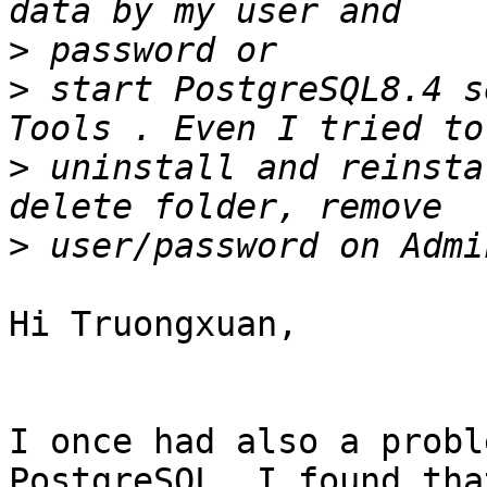
>
>
 start PostgreSQL8.4 s
>
 uninstall and reinsta
>
Hi Truongxuan,

I once had also a probl
PostgreSQL. I found that