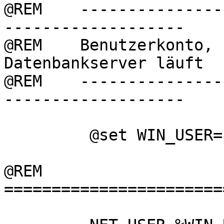
@REM    ---------------
-------------------

@REM    Benutzerkonto, 
Datenbankserver läuft

@REM    ---------------
-------------------

         @set WIN_USER=postgres

@REM  

=======================