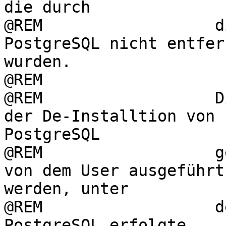
die durch

@REM                  d
PostgreSQL nicht entfern
wurden.

@REM

@REM                  D
der De-Installtion von  
PostgreSQL

@REM                  g
von dem User ausgeführt 
werden, unter

@REM                  d
PostgreSQL erfolgte.  
