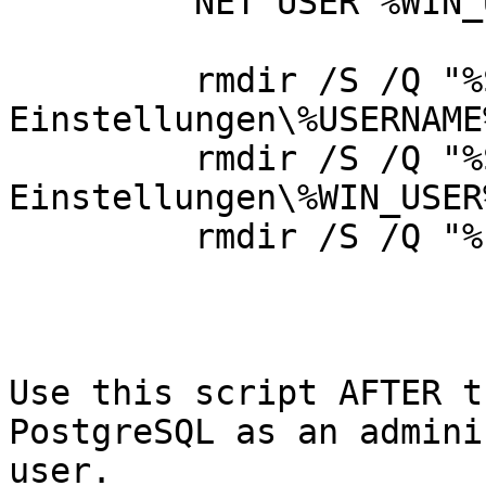
         NET USER %WIN_USER% /DELETE

         rmdir /S /Q "%SystemDrive%\Dokumente und  

Einstellungen\%USERNAME
         rmdir /S /Q "%SystemDrive%\Dokumente und 
Einstellungen\%WIN_USER%
         rmdir /S /Q "%ProgramFiles%\PostgreSQL"

Use this script AFTER t
PostgreSQL as an admini
user.
