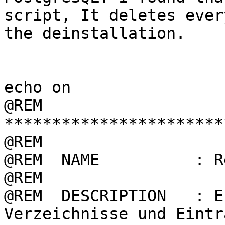
script, It deletes ever
the deinstallation.

echo on

@REM  

***********************
@REM

@REM  NAME          : R
@REM

@REM  DESCRIPTION   : E
Verzeichnisse und Eintr