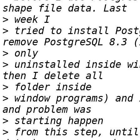
>
>
 tried to install Post
>
>
 uninstalled inside wi
>
>
 window programs) and 
>
>
 from this step, until