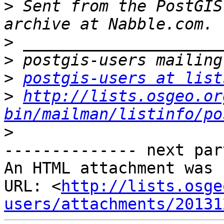
>
 Sent from the PostGIS
>
>
>
postgis-users at list
>
http://lists.osgeo.or
bin/mailman/listinfo/po
>
-------------- next par
An HTML attachment was 
URL: <
http://lists.osge
users/attachments/20131