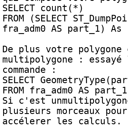
SELECT count(*)

FROM (SELECT ST_DumpPoi
fra_adm0 AS part_1) As f
De plus votre polygone 
multipolygone : essayé l
commande :

SELECT GeometryType(par
FROM fra_adm0 AS part_1

Si c'est unmultipolygon
plusieurs morceaux pour

accélerer les calculs.
