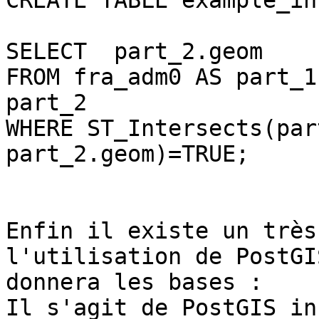
CREATE TABLE example_in
SELECT  part_2.geom

FROM fra_adm0 AS part_1
part_2

WHERE ST_Intersects(par
part_2.geom)=TRUE;

Enfin il existe un très
l'utilisation de PostGI
donnera les bases :

Il s'agit de PostGIS in