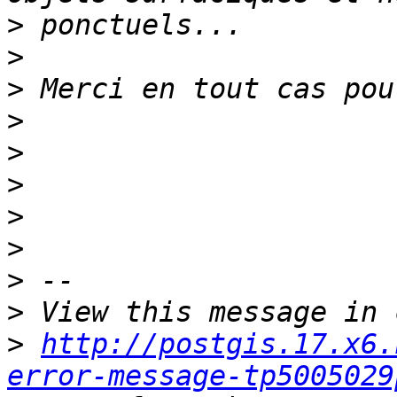
>
>
>
>
>
>
>
>
>
>
>
http://postgis.17.x6.
error-message-tp5005029