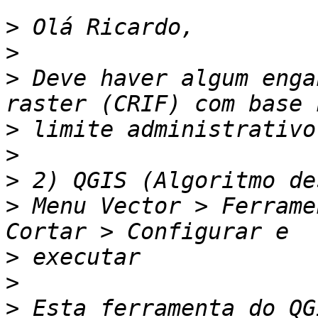
>
>
>
 Deve haver algum enga
>
>
>
>
 Menu Vector > Ferrame
>
>
>
 Esta ferramenta do QG