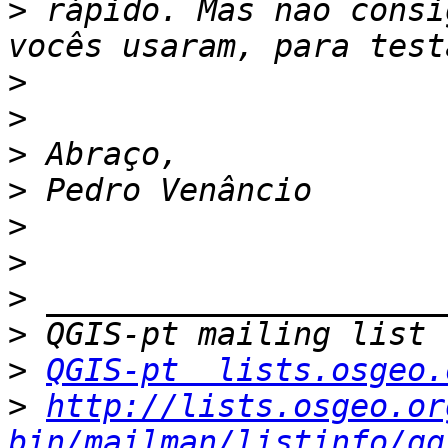
>
 rápido. Mas não consi
>
>
>
>
>
>
>
>
>
QGIS-pt  lists.osgeo.
>
http://lists.osgeo.or
bin/mailman/listinfo/qg