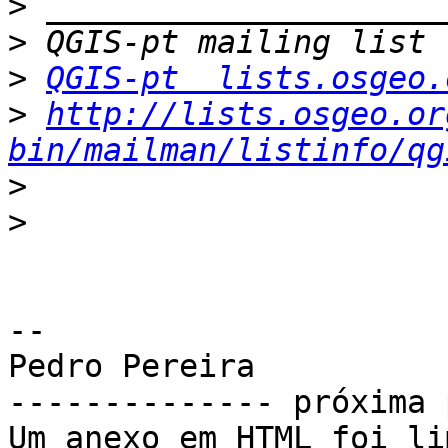
>
>
>
QGIS-pt  lists.osgeo.
>
http://lists.osgeo.or
bin/mailman/listinfo/qg
>
>
-- 

Pedro Pereira

-------------- próxima 
Um anexo em HTML foi li