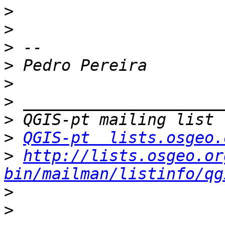
>
>
>
>
>
>
>
>
QGIS-pt  lists.osgeo.
>
http://lists.osgeo.or
bin/mailman/listinfo/qg
>
>