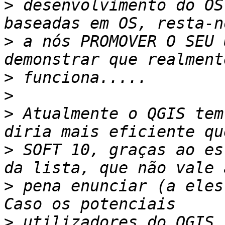
>
 desenvolvimento do OS
>
 a nós PROMOVER O SEU 
>
>
>
 Atualmente o QGIS tem
>
 SOFT 10, graças ao es
>
 pena enunciar (a eles
>
 utilizadores do QGIS 