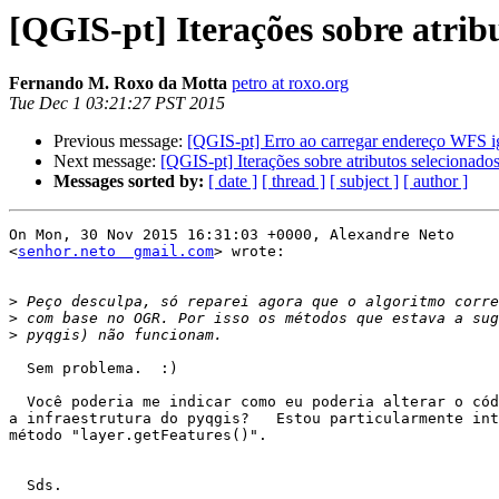
[QGIS-pt] Iterações sobre atribu
Fernando M. Roxo da Motta
petro at roxo.org
Tue Dec 1 03:21:27 PST 2015
Previous message:
[QGIS-pt] Erro ao carregar endereço WFS i
Next message:
[QGIS-pt] Iterações sobre atributos selecionados
Messages sorted by:
[ date ]
[ thread ]
[ subject ]
[ author ]
On Mon, 30 Nov 2015 16:31:03 +0000, Alexandre Neto

<
senhor.neto  gmail.com
> wrote:

>
>
>
  Sem problema.  :)

  Você poderia me indicar como eu poderia alterar o código para utilizar

a infraestrutura do pyqgis?   Estou particularmente int
método "layer.getFeatures()".

  Sds.
