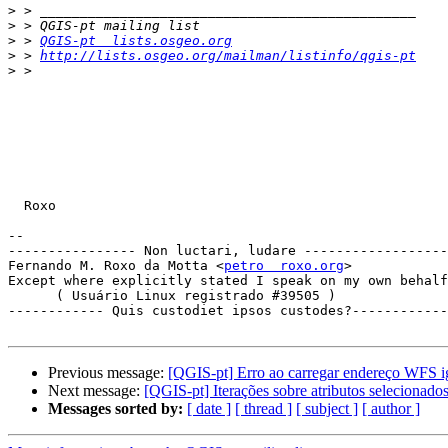
>
>
>
 > 
QGIS-pt  lists.osgeo.org
>
 > 
http://lists.osgeo.org/mailman/listinfo/qgis-pt
>
  Roxo

-- 

---------------- Non luctari, ludare ------------------
Fernando M. Roxo da Motta <
petro  roxo.org
>            
Except where explicitly stated I speak on my own behalf
      ( Usuário Linux registrado #39505 )               | I see text,

------------ Quis custodiet ipsos custodes?------------
Previous message:
[QGIS-pt] Erro ao carregar endereço WFS i
Next message:
[QGIS-pt] Iterações sobre atributos selecionados
Messages sorted by:
[ date ]
[ thread ]
[ subject ]
[ author ]