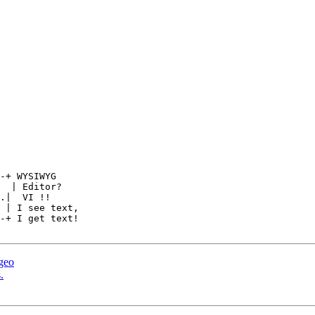
-+ WYSIWYG

  | Editor?

.|  VI !!

-+ I get text!

geo
.