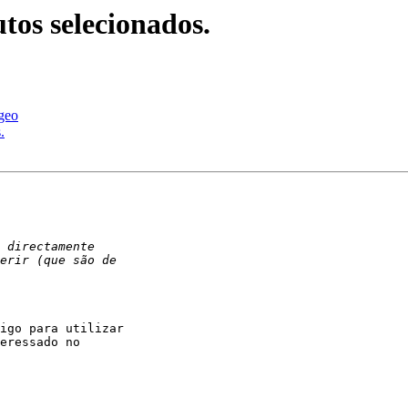
tos selecionados.
geo
.
eressado no
