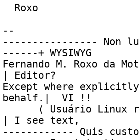
  Roxo

-- 

---------------- Non lu
------+ WYSIWYG

Fernando M. Roxo da Mot
| Editor?

Except where explicitly
behalf.|  VI !!

      ( Usuário Linux registrado #39505 )               
| I see text,

------------ Quis custo