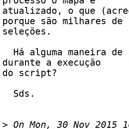
processo o mapa é

atualizado, o que (acre
porque são milhares de

seleções.

  Há alguma maneira de parar a atualização do mapa 
durante a execução

do script?

  Sds.

>
 On Mon, 30 Nov 2015 1