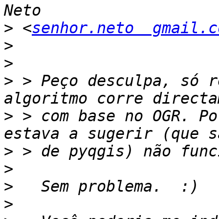
>
 <
senhor.neto  gmail.c
>
>
>
 > Peço desculpa, só r
>
 > com base no OGR. Po
>
>
>
>