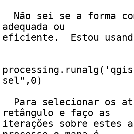
  Não sei se a forma como estou fazendo é a mais 
adequada ou

eficiente.  Estou usando
processing.runalg('qgis
sel",0)

  Para selecionar os atributos dentro de um 
retângulo e faço as

iterações sobre estes a