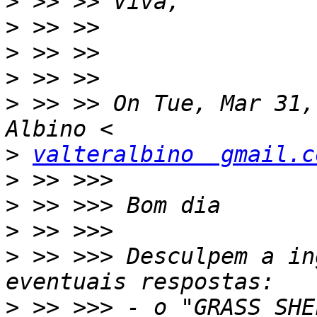
>
>
>
>
>
 >> >> On Tue, Mar 31,
>
valteralbino  gmail.c
>
>
>
>
 >> >>> Desculpem a in
>
 >> >>> - o "GRASS SHE