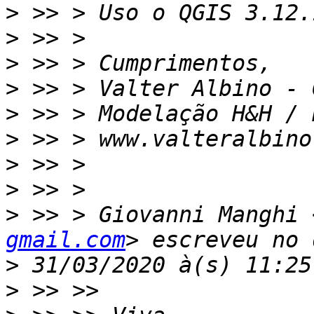
>
>
>
>
>
>
>
>
>
 >> > Giovanni Manghi 
gmail.com
>
>