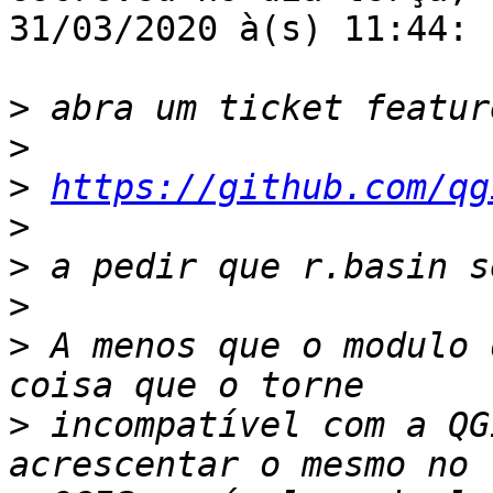
31/03/2020 à(s) 11:44:

>
>
>
https://github.com/qg
>
>
>
>
 A menos que o modulo 
>
 incompatível com a QG