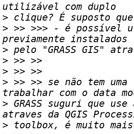
>
>
 >> >>> - é possível u
>
>
>
>
 >> >> se não tem uma 
>
 GRASS suguri que use 
>