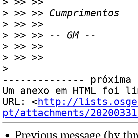
>
>
>
>
>
>
>
-------------- próxima 
Um anexo em HTML foi li
URL: <
http://lists.osge
pt/attachments/20200331
Previous message (by th