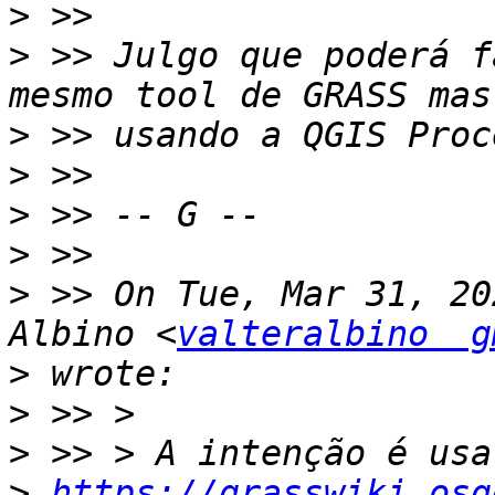
>
>
 >> Julgo que poderá f
>
>
>
>
>
 >> On Tue, Mar 31, 20
Albino <
valteralbino  g
>
>
>
>
https://grasswiki.osg