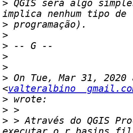
>
 QGIS será algo simple
>
>
>
>
>
>
 On Tue, Mar 31, 2020 
<
valteralbino  gmail.co
>
>
>
 > Através do QGIS Pro