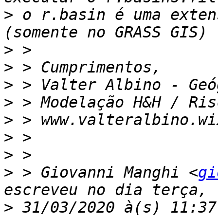
>
 o r.basin é uma exten
>
>
>
>
>
>
>
>
 > Giovanni Manghi <
gi
>