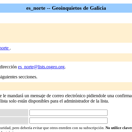
es_norte -- Geoinquietos de Galicia
norte
.
 dirección
es_norte@lists.osgeo.org
.
siguientes secciones.
Se le mandará un mensaje de correo electrónico pidiendole una confirmac
 lista solo están disponibles para el administrador de la lista.
guridad, pero debería evitar que otros enreden con su subscripción.
No utilice clave