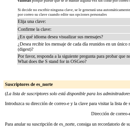
valiosas
porque puede que se le mande alguna vez sin cifrar por correo 
Si decide no escribir ninguna clave, se le generará una automáticamente
por correo su clave cuando edite sus opciones personales
Elija una clave:
Confirme la clave:
¿En qué idioma desea visualizar sus mensajes?
¿Desea recibir los mensaje de cada día reunidos en un único
(digest)?
Por favor, responda a la siguiente pregunta para probar que n
What does the S stand for in OSGeo?
Suscriptores de es_norte
(
La lista de suscriptores solo está disponible para los adminitradores 
Introduzca su dirección de correo-e y la clave para visitar la lista de 
Dirección de correo
Para anular su suscripción de es_norte, consiga un recordatorio de su