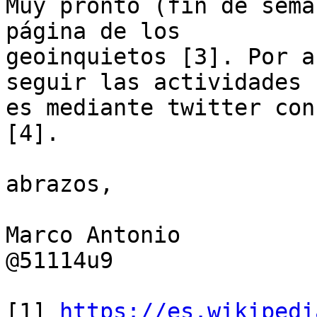
Muy pronto (fin de sema
página de los

geoinquietos [3]. Por a
seguir las actividades

es mediante twitter con
[4].

abrazos,

Marco Antonio

@51114u9

[1] 
https://es.wikipedi