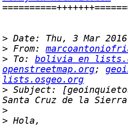

==========+++++++=======
>
>
 From: 
marcoantoniofri
>
 To: 
bolivia en lists.
openstreetmap.org
; 
geoi
lists.osgeo.org
>
 Subject: [geoinquieto
>
>