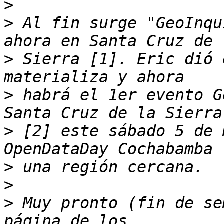
>
>
 Al fin surge "GeoInqu
>
 Sierra [1]. Eric dió 
>
 habrá el 1er evento G
>
 [2] este sábado 5 de 
>
>
>
 Muy pronto (fin de se