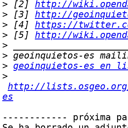
>
 [2] 
http://wiki.opend
>
 [3] 
http://geoinquiet
>
 [4] 
https://twitter.c
>
 [5] 
http://wiki.opend
>
>
>
geoinquietos-es en li
>
http://lists.osgeo.org
es
------------ próxima pa
Se ha borrado un adjunt