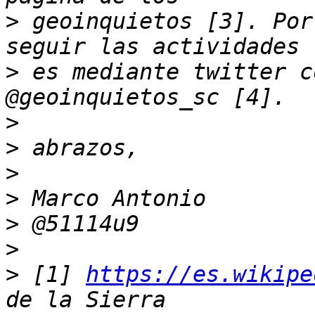
>
 geoinquietos [3]. Por
>
 es mediante twitter c
>
>
>
>
>
>
>
 [1] 
https://es.wikipe