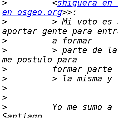
>
         <
shiguera en 
en osgeo.org
>
         > Mi voto es 
>
>
         > parte de la
>
>
>
>
>
         Yo me sumo a 