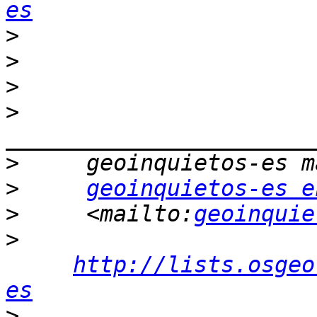
es
>
>
>
>
>
>
geoinquietos-es e
>
     <mailto:
geoinquie
>
http://lists.osgeo
es
>