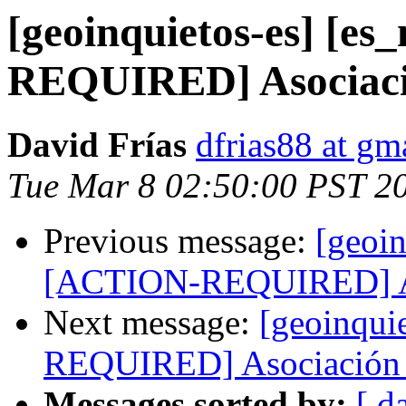
[geoinquietos-es] [e
REQUIRED] Asociació
David Frías
dfrias88 at gm
Tue Mar 8 02:50:00 PST 2
Previous message:
[geoin
[ACTION-REQUIRED] Aso
Next message:
[geoinqui
REQUIRED] Asociación 
Messages sorted by:
[ d