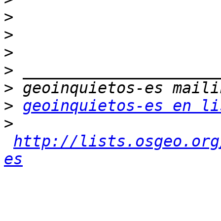
>
>
>
>
>
>
geoinquietos-es en li
>
http://lists.osgeo.org
es