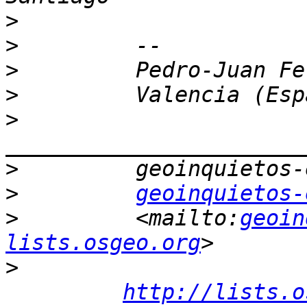
>
>
>
>
>
>
>
geoinquietos-
>
         <mailto:
geoin
lists.osgeo.org
>
http://lists.o