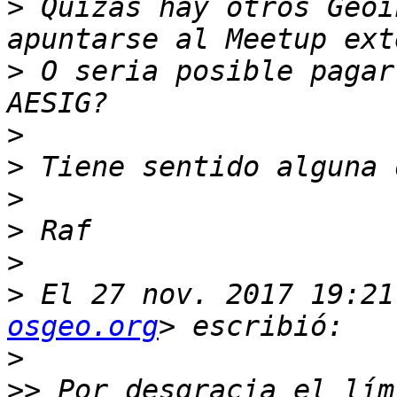
>
 Quizas hay otros Geoi
>
 O seria posible pagar
>
>
>
>
>
>
 El 27 nov. 2017 19:21
osgeo.org
>
>>