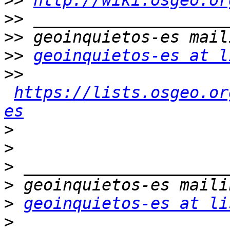
>>
http://wiki.osgeo.or
>>
>>
>>
geoinquietos-es at l
>>
https://lists.osgeo.or
es
>
>
>
>
>
geoinquietos-es at li
>