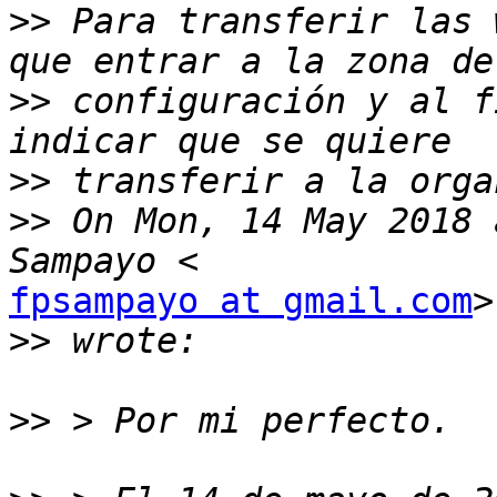
>>
 Para transferir las 
>>
 configuración y al f
>>
>>
 On Mon, 14 May 2018 
fpsampayo at gmail.com
>

>>
>>