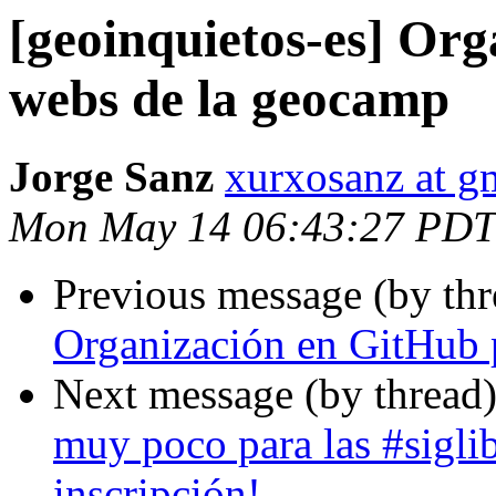
[geoinquietos-es] Or
webs de la geocamp
Jorge Sanz
xurxosanz at g
Mon May 14 06:43:27 PDT
Previous message (by th
Organización en GitHub 
Next message (by thread
muy poco para las #sigli
inscripción!