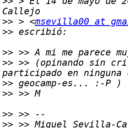
>>
 > El 14 de mayo de 2
>>
 > <
msevilla00 at gma
>>
>>
>>
 >> (opinando sin cri
>>
>>
>>
>>