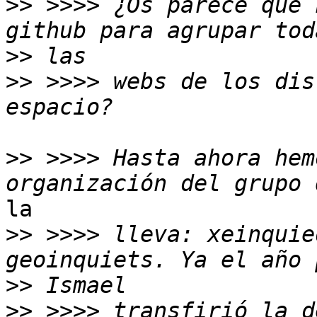
>>
 >>>> ¿Os parece que 
>>
>>
 >>>> webs de los dis
>>
 >>>> Hasta ahora hem
la

>>
 >>>> lleva: xeinquie
>>
>>
 >>>> transfirió la d