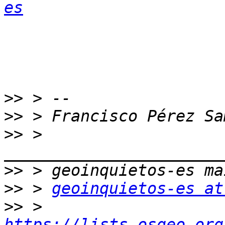
es
>>
>>
>>
 > 
>>
>>
 > 
geoinquietos-es at
>>
 > 
https://lists.osgeo.org