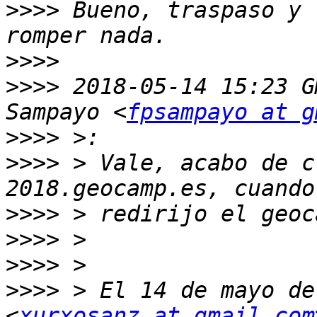
>>>>
 Bueno, traspaso y 
>>>>
>>>>
 2018-05-14 15:23 G
Sampayo <
fpsampayo at g
>>>>
>>>>
 > Vale, acabo de c
>>>>
>>>>
>>>>
>>>>
 > El 14 de mayo de
<
xurxosanz at gmail.com