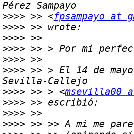
>>>>
 >> <
fpsampayo at g
>>>>
>>>>
>>>>
>>>>
>>>>
 >> > El 14 de mayo
>>>>
 >> > <
msevilla00 a
>>>>
>>>>
>>>>