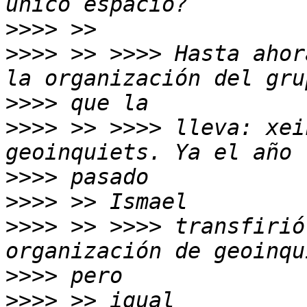
>>>>
>>>>
 >> >>>> Hasta ahor
>>>>
>>>>
 >> >>>> lleva: xei
>>>>
>>>>
>>>>
 >> >>>> transfirió
>>>>
>>>>