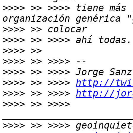
>>>>
 >> >>>> tiene más 
>>>>
>>>>
>>>>
>>>>
>>>>
>>>>
 >> >>>> 
http://twi
>>>>
 >> >>>> 
http://jor
>>>>
 >> >>>> 
>>>>