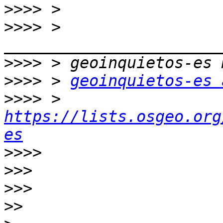
>>>>
>>>>
 > 
>>>>
>>>>
 > 
geoinquietos-es 
>>>>
 > 
https://lists.osgeo.org
es
>>>>
>>>
>>>
>>