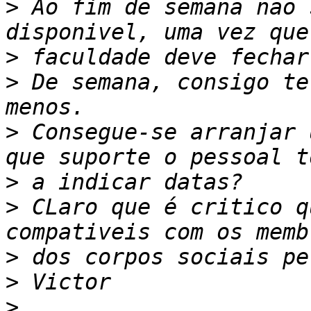
>
 Ao fim de semana não 
>
>
 De semana, consigo te
>
 Consegue-se arranjar 
>
>
 CLaro que é critico q
>
>
>