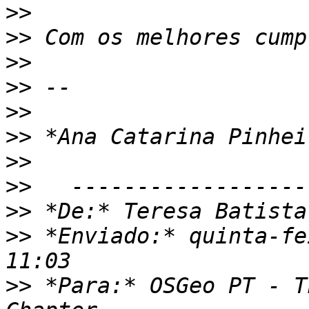
>>
>>
>>
>>
>>
>>
>>
>>
>>
 *De:* Teresa Batista
>>
 *Enviado:* quinta-fe
>>
 *Para:* OSGeo PT - T