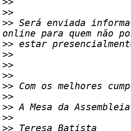
>>
>>
>>
 Será enviada informa
>>
>>
>>
>>
>>
>>
>>
>>
>>