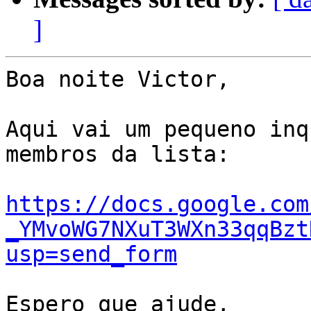
]
Boa noite Victor,

Aqui vai um pequeno inq
membros da lista:

https://docs.google.com
_YMvoWG7NXuT3WXn33qqBzt
usp=send_form
Espero que ajude,
