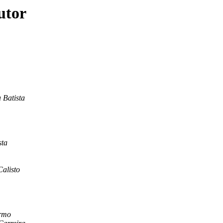
utor
 Batista
sta
Calisto
rmo