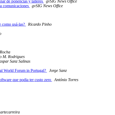
nar de ponencias y talleres
gvSIG News Office
ara comunicaciones
gvSIG News Office
e como usá-las?
Ricardo Pinho
o
 Rocha
o M. Rodrigues
aspar Sanz Salinas
al World Forum in Portugal?
Jorge Sanz
oftware que podia ter custo zero
António Torres
artecarreira