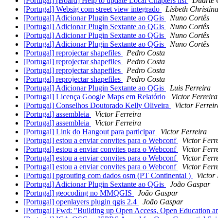
[Portugal] [Board] Help to update Local Chapters list
Duarte 
[Portugal] Websig com street view integrado
Lisbeth Christin
[Portugal] Adicionar Plugin Sextante ao QGis
Nuno Cortês
[Portugal] Adicionar Plugin Sextante ao QGis
Nuno Cortês
[Portugal] Adicionar Plugin Sextante ao QGis
Nuno Cortês
[Portugal] Adicionar Plugin Sextante ao QGis
Nuno Cortês
[Portugal] reprojectar shapefiles
Pedro Costa
[Portugal] reprojectar shapefiles
Pedro Costa
[Portugal] reprojectar shapefiles
Pedro Costa
[Portugal] reprojectar shapefiles
Pedro Costa
[Portugal] Adicionar Plugin Sextante ao QGis
Luis Ferreira
[Portugal] Licença Google Maps em Relatório
Victor Ferreira
[Portugal] Conselhos Doutorado Kelly Oliveira
Victor Ferreir
[Portugal] assembleia
Victor Ferreira
[Portugal] assembleia
Victor Ferreira
[Portugal] Link do Hangout para participar
Victor Ferreira
[Portugal] estou a enviar convites para o Webconf
Victor Ferr
[Portugal] estou a enviar convites para o Webconf
Victor Ferr
[Portugal] estou a enviar convites para o Webconf
Victor Ferr
[Portugal] estou a enviar convites para o Webconf
Victor Ferr
[Portugal] pgrouting com dados osm (PT Continental )
Victor
[Portugal] Adicionar Plugin Sextante ao QGis
João Gaspar
[Portugal] geocoding no MMQGIS
João Gaspar
[Portugal] openlayers plugin qgis 2.4
João Gaspar
[Portugal] Fwd: "Building up Open Access, Open Education a