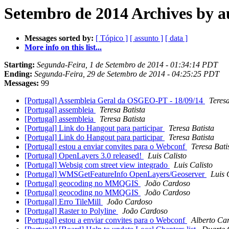
Setembro de 2014 Archives by a
Messages sorted by:
[ Tópico ]
[ assunto ]
[ data ]
More info on this list...
Starting:
Segunda-Feira, 1 de Setembro de 2014 - 01:34:14 PDT
Ending:
Segunda-Feira, 29 de Setembro de 2014 - 04:25:25 PDT
Messages:
99
[Portugal] Assembleia Geral da OSGEO-PT - 18/09/14
Teresa
[Portugal] assembleia
Teresa Batista
[Portugal] assembleia
Teresa Batista
[Portugal] Link do Hangout para participar
Teresa Batista
[Portugal] Link do Hangout para participar
Teresa Batista
[Portugal] estou a enviar convites para o Webconf
Teresa Bati
[Portugal] OpenLayers 3.0 released!
Luis Calisto
[Portugal] Websig com street view integrado
Luis Calisto
[Portugal] WMSGetFeatureInfo OpenLayers/Geoserver
Luis 
[Portugal] geocoding no MMQGIS
João Cardoso
[Portugal] geocoding no MMQGIS
João Cardoso
[Portugal] Erro TileMill
João Cardoso
[Portugal] Raster to Polyline
João Cardoso
[Portugal] estou a enviar convites para o Webconf
Alberto Ca