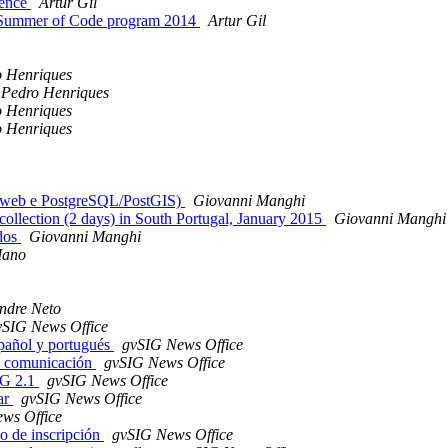
ience
Artur Gil
o Summer of Code program 2014
Artur Gil
 Henriques
Pedro Henriques
 Henriques
 Henriques
r/web e PostgreSQL/PostGIS)
Giovanni Manghi
collection (2 days) in South Portugal, January 2015
Giovanni Manghi
ados
Giovanni Manghi
Mano
ndre Neto
vSIG News Office
spañol y portugués
gvSIG News Office
de comunicación
gvSIG News Office
SIG 2.1
gvSIG News Office
ar
gvSIG News Office
ws Office
zo de inscripción
gvSIG News Office