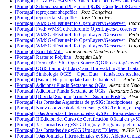
[Portugal] ICA-OSGeo-ISPRS Award for Open Geospatial Sc
[Portugal] Schematization Plugin for QGIS | Google - OSGe
[Portugal] reprojectar shapefiles
Jose Gonçalves
[Portugal] reprojectar shapefiles
Jose Gonçalves
[Portugal] WMSGetFeatureInfo OpenLayers/Geoserver
Pedro
[Portugal] Fwd: WMSGetFeatureInfo OpenLayers/Geoserver
[Portugal] WMSGetFeatureInfo OpenLayers/Geoserver
Pedro
[Portugal] WMSGetFeatureInfo OpenLayers/Geoserver
Pedro
[Portugal] WMSGetFeatureInfo OpenLayers/Geoserver
Hugo
[Portugal] Erro TileMill
Jorge Samuel Mendes de Jesus
[Portugal] Raster to Polyline
Joaquim Luis
[Portugal] Formações SIG Open Source (QGIS desktop/serve
[Portugal] QGIS training (3 days) and Birdwatching/Field data 
[Portugal] Simbologia QGIS + Open Data = fantásticos result
[Portugal] [Board] Help to update Local Chapters list
Andre 
[Portugal] Adicionar Plugin Sextante ao QGis
Alexandre Neto
[Portugal] Adicionar Plugin Sextante ao QGis
Alexandre Neto
[Portugal] [Duvida] Snapping com ST_Snap no Postgis
Alexa
[Portugal] 4as Jornadas Argentinas de gvSIG: Inscripciones
g
[Portugal] Nueva convocatoria de cursos gvSIG-Training en e
[Portugal] 10as Jornadas Internacionales gvSIG - Propuestas 
[Portugal] II Edición del Curso de Certificación Oficial en gv
[Portugal] 3as Jornadas de gvSIG Uruguay: Programa prelimin
[Portugal] 3as Jornadas de gvSIG Uruguay: Talleres
gvSIG Ne
[Portugal] 10as Jornadas Internacionales gvSIG. Abierto el pla