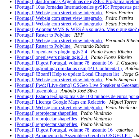
[Portugal] 4as Jornadas Argentinas de gvSIG: Programa prelimi
[Portugal] 10as Jornadas Internacionales gvSIG: Propuestas p
[Portugal] Websig com street view integrado
Pedro Pereira
[Portugal] Websig com street view integrado
Pedro Pereira
[Portugal] Websig com street view integrado
Pedro Pereira
[Portugal] Adoptar WMS & WFS é a solução. Mas o que são? 
[Portugal] Raster to Polyline
RFF
[Portugal] Websig com street view integrado
Fernando Ribeir
[Portugal] Raster to Polyline
Fernando Ribeiro
[Portugal] openlayers plugin qgis 2.4
Paulo Flores Ribeiro
[Portugal] openlayers plugin qgis 2.4
Paulo Flores Ribeiro
[Portugal] Digest Portugal, volume 78, assunto 16
J. Gustavo
[Portugal] pgrouting com dados osm (PT Continental )
Antóni
[Portugal] [Board] Help to update Local Chapters list
Jorge G
[Portugal] Websig com street view integrado
Paulo Sampaio
[Portugal] Fwd: [Live-demo] OSGeo-Live Speaker at Geospati
[Portugal] assembleia
António José Silva
[Portugal] Estado terá pago mais de 100 milhões de euros por s
[Portugal] Licença Google Maps em Relatório
Miguel Torres
[Portugal] Websig com street view integrado
Pedro Venâncio
[Portugal] reprojectar shapefiles
Pedro Venâncio
[Portugal] reprojectar shapefiles
Pedro Venâncio
[Portugal] reprojectar shapefiles
Pedro Venâncio
[Portugal] Digest Portugal, volume 78, assunto 16
catarina
[Portugal] Adiamento do Assembleia Geral da OSGEO-PT
du