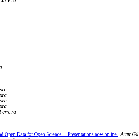
Carreira
a
a
eira
eira
eira
eira
 Ferreira
nd Open Data for Open Science" - Presentations now online
Artur Gil