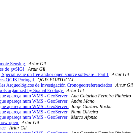
emote Sensing
Artur Gil
ales de gvSIG!
Artur Gil
Special issue on free and/or open source software - Part I
Artur Gil
dores QGIS Portugal
QGIS PORTUGAL
iales Arqueológicos de Investigación Cronogeorreferenciados
Artur Gil
ls organized by Spatial Ecology
Artur Gil
ero que apareça num WMS - GeoServer
Ana Catarina Ferreira Pinheiro
ero que apareça num WMS - GeoServer
Andre Mano
ero que apareça num WMS - GeoServer
Jorge Gustavo Rocha
ero que apareça num WMS - GeoServer
Nuno Oliveira
ero que apareça num WMS - GeoServer
Marco Afonso
is now open
Artur Gil
ence
Artur Gil