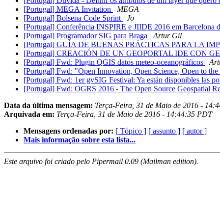
[Portugal] Dúvida - Definir os atributos de um layer que qu
[Portugal] MEGA Invitation
MEGA
[Portugal] Bolsena Code Sprint
Jo
[Portugal] Conferência INSPIRE e JIIDE 2016 em Barcelona d
[Portugal] Programador SIG para Braga
Artur Gil
[Portugal] GUÍA DE BUENAS PRÁCTICAS PARA LA
[Portugal] CREACIÓN DE UN GEOPORTAL IDE CON 
[Portugal] Fwd: Plugin QGIS datos meteo-oceanográficos
Art
[Portugal] Fwd: "Open Innovation, Open Science, Open to th
[Portugal] Fwd: 1er gvSIG Festival: Ya están disponibles las p
[Portugal] Fwd: OGRS 2016 - The Open Source Geospatial Re
Data da última mensagem:
Terça-Feira, 31 de Maio de 2016 - 14:
Arquivada em:
Terça-Feira, 31 de Maio de 2016 - 14:44:35 PDT
Mensagens ordenadas por:
[ Tópico ]
[ assunto ]
[ autor ]
Mais informação sobre esta lista...
Este arquivo foi criado pelo Pipermail 0.09 (Mailman edition).