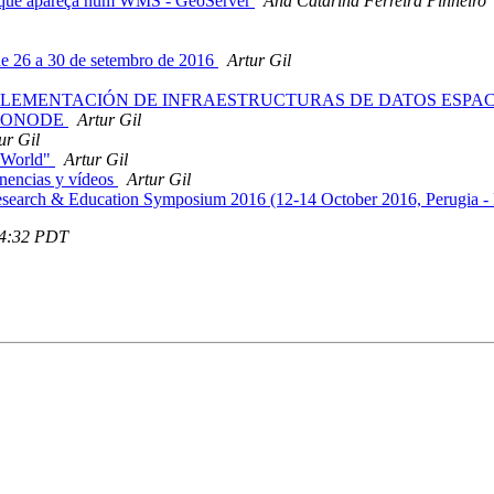
ero que apareça num WMS - GeoServer
Ana Catarina Ferreira Pinheiro
e 26 a 30 de setembro de 2016
Artur Gil
 IMPLEMENTACIÓN DE INFRAESTRUCTURAS DE DATOS ESPA
GEONODE
Artur Gil
ur Gil
e World"
Artur Gil
onencias y vídeos
Artur Gil
search & Education Symposium 2016 (12-14 October 2016, Perugia - 
44:32 PDT