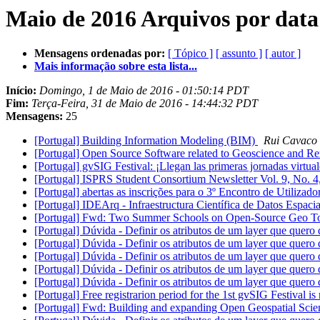
Maio de 2016 Arquivos por data
Mensagens ordenadas por:
[ Tópico ]
[ assunto ]
[ autor ]
Mais informação sobre esta lista...
Início:
Domingo, 1 de Maio de 2016 - 01:50:14 PDT
Fim:
Terça-Feira, 31 de Maio de 2016 - 14:44:32 PDT
Mensagens:
25
[Portugal] Building Information Modeling (BIM)
Rui Cavaco
[Portugal] Open Source Software related to Geoscience and R
[Portugal] gvSIG Festival: ¡Llegan las primeras jornadas virtu
[Portugal] ISPRS Student Consortium Newsletter Vol. 9, No. 4, 
[Portugal] abertas as inscrições para o 3º Encontro de Utiliza
[Portugal] IDEArq - Infraestructura Científica de Datos Espac
[Portugal] Fwd: Two Summer Schools on Open-Source Geo Too
[Portugal] Dúvida - Definir os atributos de um layer que qu
[Portugal] Dúvida - Definir os atributos de um layer que qu
[Portugal] Dúvida - Definir os atributos de um layer que qu
[Portugal] Dúvida - Definir os atributos de um layer que qu
[Portugal] Dúvida - Definir os atributos de um layer que qu
[Portugal] Free registrarion period for the 1st gvSIG Festival 
[Portugal] Fwd: Building and expanding Open Geospatial Sci