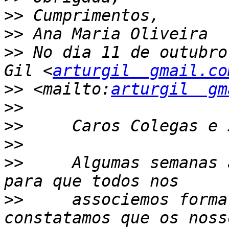
>>
>>
>>
 No dia 11 de outubro
Gil <
arturgil  gmail.co
>>
 <mailto:
arturgil  gm
>>
>>
>>
>>
     Algumas semanas 
>>
     associemos forma