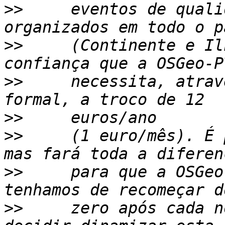
>>
     eventos de quali
>>
     (Continente e Il
>>
     necessita, atrav
>>
>>
     (1 euro/mês). É 
>>
     para que a OSGeo
>>
     zero após cada n