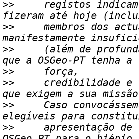
>>
     registos indicam
>>
     membros dos actu
>>
     (além de profund
>>
>>
     credibilidade e 
>>
     Caso convocássem
>>
     apresentação de 