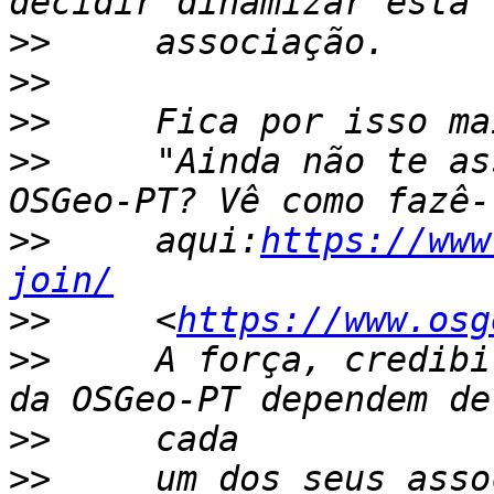
>>
>>
>>
>>
     "Ainda não te as
>>
     aqui:
https://www
join/
>>
     <
https://www.osg
>>
     A força, credibi
>>
>>