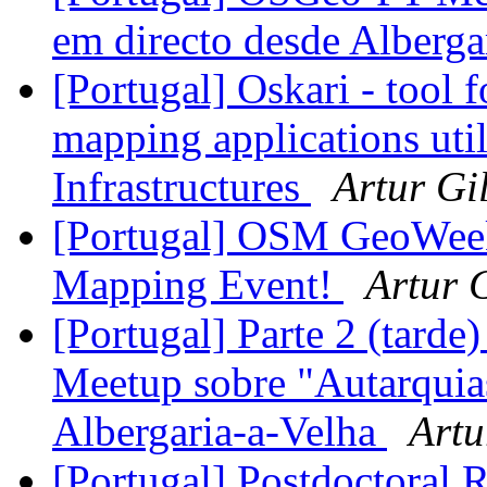
em directo desde Alberga
[Portugal] Oskari - tool 
mapping applications util
Infrastructures
Artur Gi
[Portugal] OSM GeoWeek
Mapping Event!
Artur 
[Portugal] Parte 2 (tard
Meetup sobre "Autarquia
Albergaria-a-Velha
Artu
[Portugal] Postdoctoral 