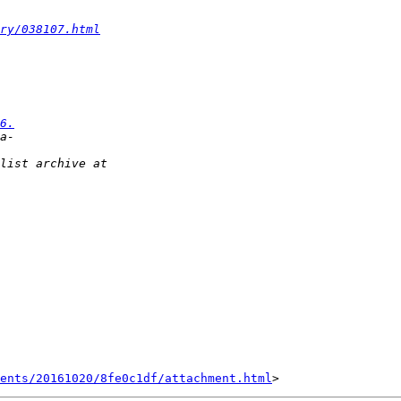
ry/038107.html
6.
ents/20161020/8fe0c1df/attachment.html