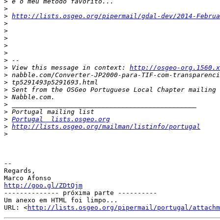
>
>
>
http://lists.osgeo.org/pipermail/gdal-dev/2014-Februa
>
>
>
>
>
>
>
 View this message in context: 
http://osgeo-org.1560.x
>
>
>
>
>
>
>
Portugal  lists.osgeo.org
>
http://lists.osgeo.org/mailman/listinfo/portugal
>
-- 

Regards,

http://goo.gl/ZDtQjm

-------------- próxima parte ----------

Um anexo em HTML foi limpo...

URL: <
http://lists.osgeo.org/pipermail/portugal/attachm