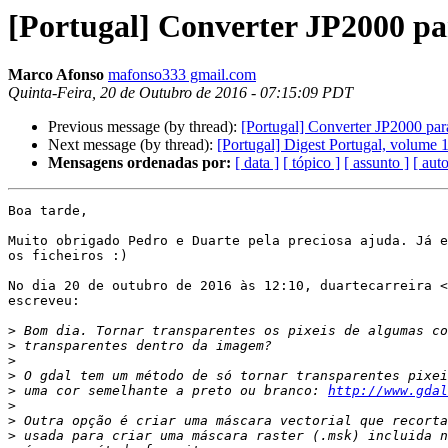
[Portugal] Converter JP2000 pa
Marco Afonso
mafonso333 gmail.com
Quinta-Feira, 20 de Outubro de 2016 - 07:15:09 PDT
Previous message (by thread):
[Portugal] Converter JP2000 par
Next message (by thread):
[Portugal] Digest Portugal, volume 
Mensagens ordenadas por:
[ data ]
[ tópico ]
[ assunto ]
[ auto
Boa tarde,

Muito obrigado Pedro e Duarte pela preciosa ajuda. Já e
os ficheiros :)

No dia 20 de outubro de 2016 às 12:10, duartecarreira <
escreveu:

>
>
>
>
>
 uma cor semelhante a preto ou branco: 
http://www.gdal
>
>
>