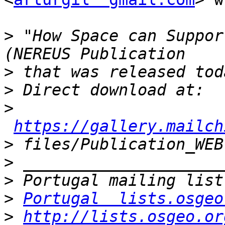
>
 "How Space can Suppor
>
>
>
https://gallery.mailch
>
>
>
>
Portugal  lists.osgeo
>
http://lists.osgeo.or