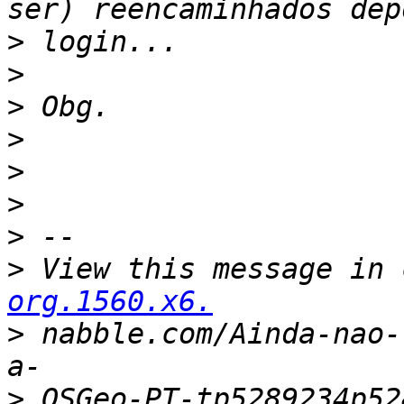
>
>
>
>
>
>
>
>
 View this message in 
org.1560.x6.
>
 nabble.com/Ainda-nao-
>