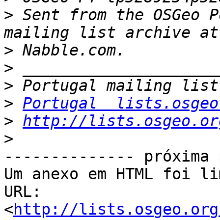
>
 Sent from the OSGeo P
>
>
>
>
Portugal  lists.osgeo
>
http://lists.osgeo.or
>
-------------- próxima 
Um anexo em HTML foi li
URL: 
<
http://lists.osgeo.org