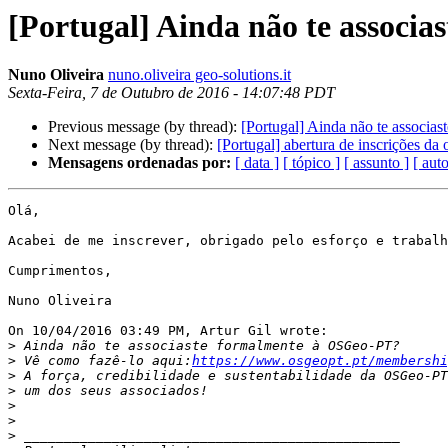
[Portugal] Ainda não te associ
Nuno Oliveira
nuno.oliveira geo-solutions.it
Sexta-Feira, 7 de Outubro de 2016 - 14:07:48 PDT
Previous message (by thread):
[Portugal] Ainda não te associ
Next message (by thread):
[Portugal] abertura de inscrições da
Mensagens ordenadas por:
[ data ]
[ tópico ]
[ assunto ]
[ auto
Olá,

Acabei de me inscrever, obrigado pelo esforço e trabalh
Cumprimentos,

Nuno Oliveira

On 10/04/2016 03:49 PM, Artur Gil wrote:

>
>
 Vê como fazê-lo aqui:
https://www.osgeopt.pt/membershi
>
>
>
>
>