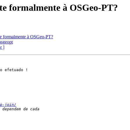
aste formalmente à OSGeo-PT?
aste formalmente à OSGeo-PT?
 osgeopt
r ]
o efetuado !

p-join/