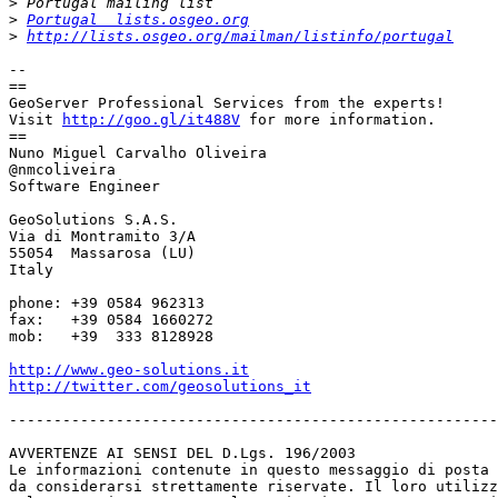
>
>
Portugal  lists.osgeo.org
>
http://lists.osgeo.org/mailman/listinfo/portugal
-- 

==

GeoServer Professional Services from the experts!

Visit 
http://goo.gl/it488V
 for more information.

==

Nuno Miguel Carvalho Oliveira

@nmcoliveira

Software Engineer

GeoSolutions S.A.S.

Via di Montramito 3/A

55054  Massarosa (LU)

Italy

phone: +39 0584 962313

fax:   +39 0584 1660272

mob:   +39  333 8128928

http://www.geo-solutions.it
http://twitter.com/geosolutions_it
-------------------------------------------------------

AVVERTENZE AI SENSI DEL D.Lgs. 196/2003

Le informazioni contenute in questo messaggio di posta 
da considerarsi strettamente riservate. Il loro utilizz