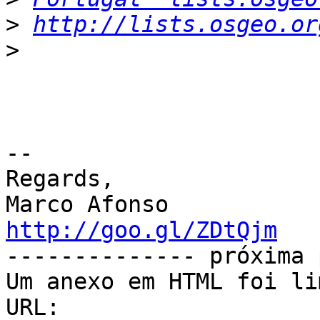
>
http://lists.osgeo.or
>
-- 

Regards,

http://goo.gl/ZDtQjm

-------------- próxima 
Um anexo em HTML foi li
URL: 