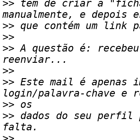
>>
 tem de criar a "fich
>>
>>
>>
 A questão é: recebeu
>>
>>
 Este mail é apenas i
>>
>>
 dados do seu perfil 
>>